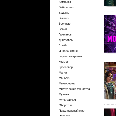
Вампиры
Веб-сериал
Ведьмы
Викинги
Военные
Врачи
Гангстеры
Динозавры
Зомби
Инопланетяне
Короткометражка
Космос
Кроссовер
Магия
Маньяки
Мини-сериал
Мистические существа
Музыка
Мультфильм
Оборотни
Параллельный мир