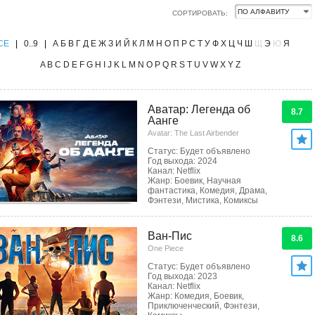
СОРТИРОВАТЬ:
CE
|
0..9
|
А
Б
В
Г
Д
Е
Ж
З
И
Й
К
Л
М
Н
О
П
Р
С
Т
У
Ф
Х
Ц
Ч
Ш
Щ
Э
Ю
Я
A
B
C
D
E
F
G
H
I
J
K
L
M
N
O
P
Q
R
S
T
U
V
W
X
Y
Z
Аватар: Легенда об
8.7
Аанге
Avatar: The Last Airbender
Статус: Будет объявлено
Год выхода: 2024
Канал: Netflix
Жанр: Боевик, Научная
фантастика, Комедия, Драма,
Фэнтези, Мистика, Комиксы
Ван-Пис
8.6
One Piece
Статус: Будет объявлено
Год выхода: 2023
Канал: Netflix
Жанр: Комедия, Боевик,
Приключенческий, Фэнтези,