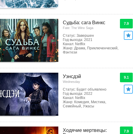
Судьба: сага Винкс
7.9
Fate: The Winx Saga
Статус: Завершен
Год выхода: 2021
Канал: Netflix
Жанр: Драма, Приключенческий,
Фэнтези
Уэнсдэй
9.1
Wednesday
Статус: Будет объявлено
Год выхода: 2022
Канал: Netflix
Жанр: Комедия, Мистика,
Семейный, Ужасы
Ходячие мертвецы:
7.9