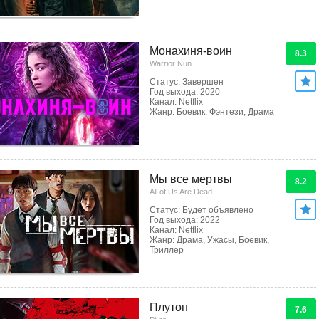
Монахиня-воин
8.3
Warrior Nun
Статус: Завершен
Год выхода: 2020
Канал: Netflix
Жанр: Боевик, Фэнтези, Драма
Мы все мертвы
8.2
All of Us Are Dead
Статус: Будет объявлено
Год выхода: 2022
Канал: Netflix
Жанр: Драма, Ужасы, Боевик,
Триллер
Плутон
7.6