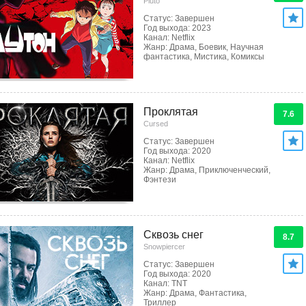
Pluto
Статус: Завершен
Год выхода: 2023
Канал: Netflix
Жанр: Драма, Боевик, Научная
фантастика, Мистика, Комиксы
Проклятая
7.6
Cursed
Статус: Завершен
Год выхода: 2020
Канал: Netflix
Жанр: Драма, Приключенческий,
Фэнтези
Сквозь снег
8.7
Snowpiercer
Статус: Завершен
Год выхода: 2020
Канал: TNT
Жанр: Драма, Фантастика,
Триллер