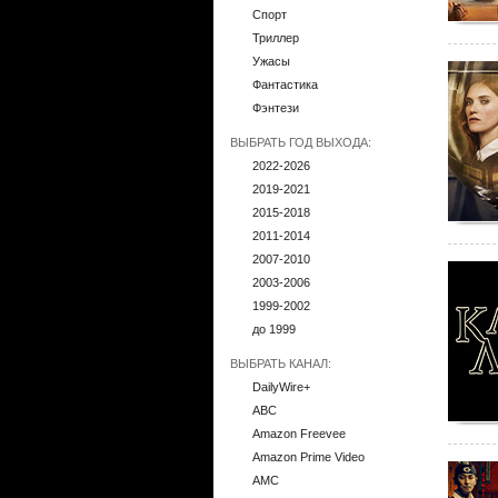
Спорт
Триллер
Ужасы
Фантастика
Фэнтези
ВЫБРАТЬ ГОД ВЫХОДА:
2022-2026
2019-2021
2015-2018
2011-2014
2007-2010
2003-2006
1999-2002
до 1999
ВЫБРАТЬ КАНАЛ:
DailyWire+
ABC
Amazon Freevee
Amazon Prime Video
AMC