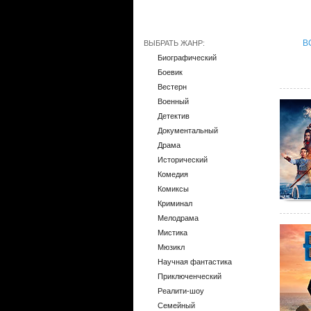
В
ВЫБРАТЬ ЖАНР:
Биографический
Боевик
Вестерн
Военный
Детектив
Документальный
Драма
Исторический
Комедия
Комиксы
Криминал
Мелодрама
Мистика
Мюзикл
Научная фантастика
Приключенческий
Реалити-шоу
Семейный