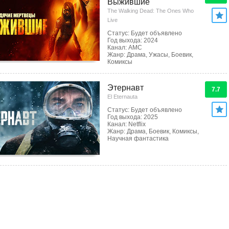
Выжившие
The Walking Dead: The Ones Who
Live
Статус: Будет объявлено
Год выхода: 2024
Канал: AMC
Жанр: Драма, Ужасы, Боевик,
Комиксы
Этернавт
7.7
El Eternauta
Статус: Будет объявлено
Год выхода: 2025
Канал: Netflix
Жанр: Драма, Боевик, Комиксы,
Научная фантастика