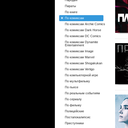
Пародия
Пираты
По книге
По комиксам
По комиксам Archie Comics
По комиксам Dark Horse
По комиксам DC Comics
По комиксам Dynamite
Entertainment
По комиксам Image
По комиксам Marvel
По комиксам Shogakukan
По комиксам Vertigo
По компьютерной игре
По мультфильму
По пьесе
По реальным событиям
По сериалу
По фильму
Полицейские
Постапокалипсис
Преступники