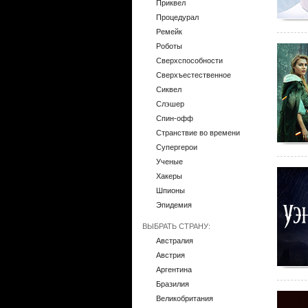
Приквел
Процедурал
Ремейк
Роботы
Сверхспособности
Сверхъестественное
Сиквел
Слэшер
Спин-офф
Странствие во времени
Супергерои
Ученые
Хакеры
Шпионы
Эпидемия
ВЫБРАТЬ СТРАНУ:
Австралия
Австрия
Аргентина
Бразилия
Великобритания