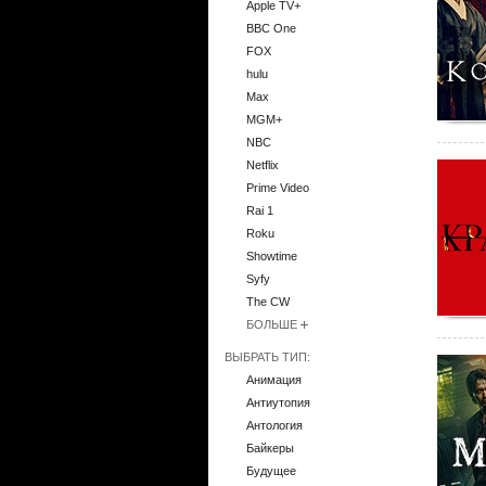
Apple TV+
BBC One
FOX
hulu
Max
MGM+
NBC
Netflix
Prime Video
Rai 1
Roku
Showtime
Syfy
The CW
БОЛЬШЕ
ВЫБРАТЬ ТИП:
Анимация
Антиутопия
Антология
Байкеры
Будущее