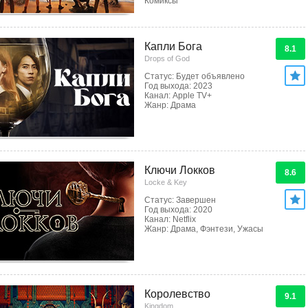
Комиксы
Капли Бога
8.1
Drops of God
Статус: Будет объявлено
Год выхода: 2023
Канал: Apple TV+
Жанр: Драма
Ключи Локков
8.6
Locke & Key
Статус: Завершен
Год выхода: 2020
Канал: Netflix
Жанр: Драма, Фэнтези, Ужасы
Королевство
9.1
Kingdom