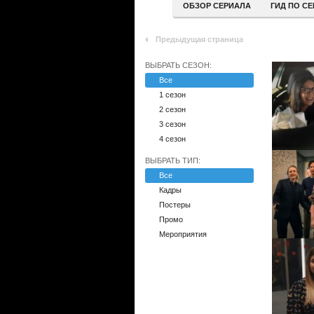
ОБЗОР СЕРИАЛА
ГИД ПО С
Предыдущая страница
ВЫБРАТЬ СЕЗОН:
Все
1 сезон
2 сезон
3 сезон
4 сезон
ВЫБРАТЬ ТИП:
Все
Кадры
Постеры
Промо
Мероприятия