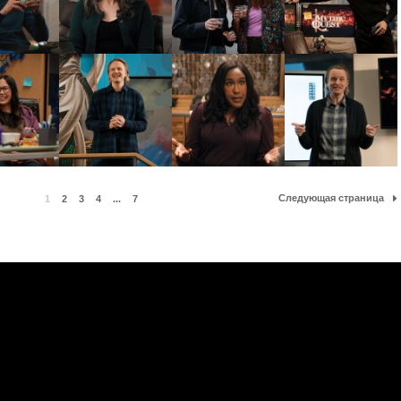
Следующая страница
1
2
3
4
...
7