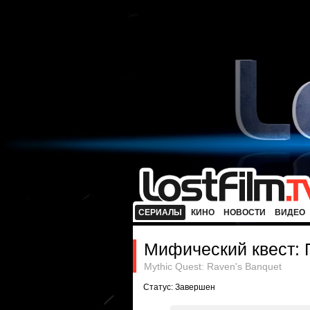
СЕРИАЛЫ
КИНО
НОВОСТИ
ВИДЕО
Мифический квест: 
Mythic Quest: Raven's Banquet
Статус: Завершен