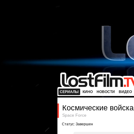
СЕРИАЛЫ
КИНО
НОВОСТИ
ВИДЕО
Космические войска
Space Force
Статус: Завершен