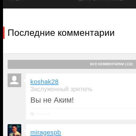
(
Шэри Хидли
). Вот только раскрывать ей свою истинную личнос
простым рабочим. Сможет ли истинная любовь пробиться сквоз
станет ли ложь Акима поводом для разрыва влюбленных?
Последние комментарии
ВСЕ КОММЕНТАРИИ (132)
koshak28
Заслуженный зритель
Вы не Аким!
Ответить
miragespb