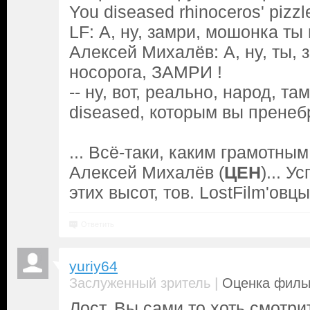
You diseased rhinoceros' pizzl
LF: А, ну, замри, мошонка ты
Aлексей Михалёв: А, ну, ты,
носорога, ЗАМРИ !
-- ну, вот, реально, народ, та
diseased, которым вы пренебр
... Всё-таки, каким грамотн
Алексей Михалёв (
ЦЕН
)... 
этих высот, тов. LostFilm'овцы 
Ответить
yuriy64
|
Заслуженный зритель
Оценка фильм
Лост, Вы сами то хоть смотри