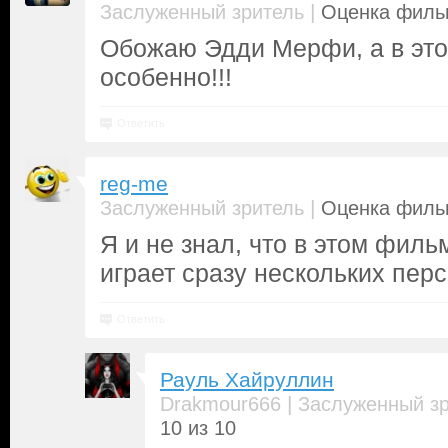
|
Заслуженный зритель
Оценка фильм
Обожаю Эдди Мерфи, а в эт
особенно!!!
Ответить
reg-me
|
Заслуженный зритель
Оценка фильм
Я и не знал, что в этом фил
играет сразу нескольких пер
Ответить
Рауль Хайруллин
|
Drakmour666
Заслуженный з
10 из 10