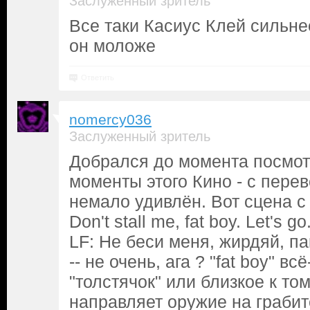
Заслуженный зритель
Все таки Касиус Клей сильн
он моложе
Ответить
nomercy036
Заслуженный зритель
Добрался до момента посмот
моменты этого Кино - с перев
немало удивлён. Вот сцена с
Don't stall me, fat boy. Let's go
LF: Не беси меня, жирдяй, па
-- не очень, ага ? "fat boy" вс
"толстячок" или близкое к то
направляет оружие на грабит