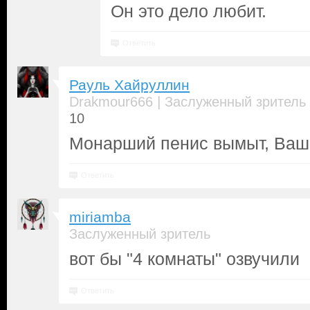
Он это дело любит.
Ответить
Рауль Хайруллин
|
Drakmour666
Заслуженный зритель
10
Монарший пенис вымыт, Ваш
Ответить
miriamba
Заслуженный зритель
вот бы "4 комнаты" озвучили
Ответить