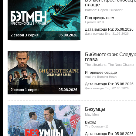
плаще
Batman: Caped Crusader
Под прикрытием
Episode #2.3
Дата выхода Ru: 05.08.2026
Дата выхода Eng: 31.07.2026
2 сезон 3 серия
05.08.2026
Библиотекари: Следу
глава
The Librarians: The Next Chapter
И горящее сердце
And the Burning Heart
Дата выхода Ru: 05.08.2026
Дата выхода Eng: 02.08.2026
2 сезон 1 серия
05.08.2026
Безумцы
Mad Men
Выход
The Doorway (1)
Дата выхода Ru: 05.08.2026