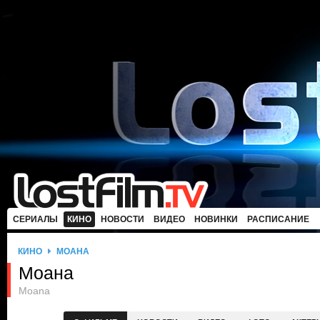
СЕРИАЛЫ
КИНО
НОВОСТИ
ВИДЕО
НОВИНКИ
РАСПИСАНИЕ
КИНО
МОАНА
Моана
Moana