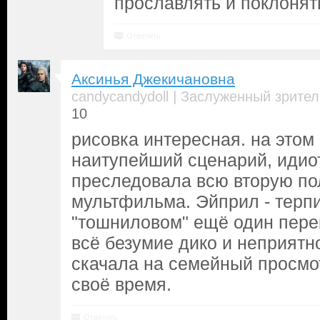
прославлять и поклонят
Ответить
Аксинья Джекичановна
|
candycandydoll
Заслуженный зрител
10
рисовка интересная. на этом 
наитупейший сценарий, идиот
преследовала всю вторую по
мультфильма. Эйприл - терпи
"тошниловом" ещё один перек
всё безумие дико и неприятн
скачала на семейный просмотр
своё время.
Ответить