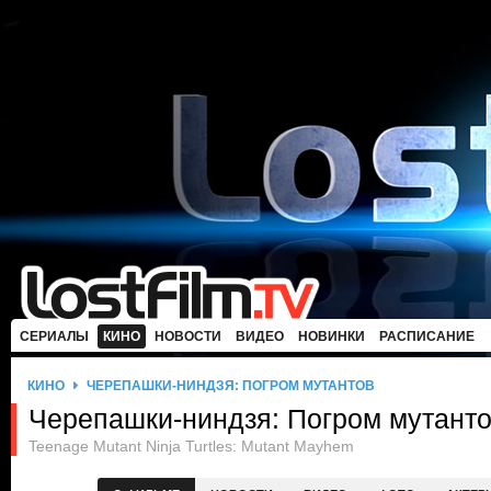
СЕРИАЛЫ
КИНО
НОВОСТИ
ВИДЕО
НОВИНКИ
РАСПИСАНИЕ
КИНО
ЧЕРЕПАШКИ-НИНДЗЯ: ПОГРОМ МУТАНТОВ
Черепашки-ниндзя: Погром мутант
Teenage Mutant Ninja Turtles: Mutant Mayhem