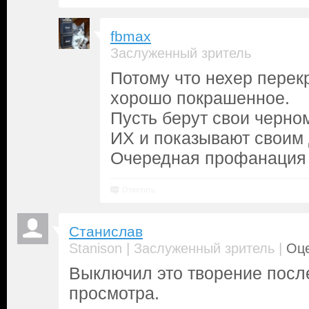
fbmax
Заслуженный зритель
Потому что нехер перек
хорошо покрашенное.
Пусть берут свои черно
ИХ и показывают своим 
Очередная профанация 
Ответить
Станислав
|
|
Stanison
Заслуженный зритель
Оце
Выключил это творение посл
просмотра.