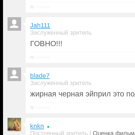
Ответить
Jah111
Заслуженный зритель
ГОВНО!!!
Ответить
blade7
Заслуженный зритель
жирная черная эйприл это по
Ответить
knkn
|
Постоянный зритель
Оценка фильма