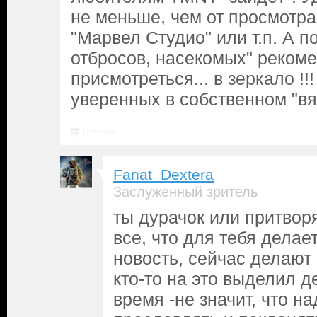
не меньше, чем от просмотр
"Марвел Студио" или т.п. А п
отбросов, насекомых" реком
присмотреться... в зеркало !!
уверенных в собственном "вял
Ответить
Fanat_Dextera
Заслуженный зритель
ты дурачок или притво
все, что для тебя делае
новость, сейчас делают м
кто-то на это выделил д
время -не значит, что н