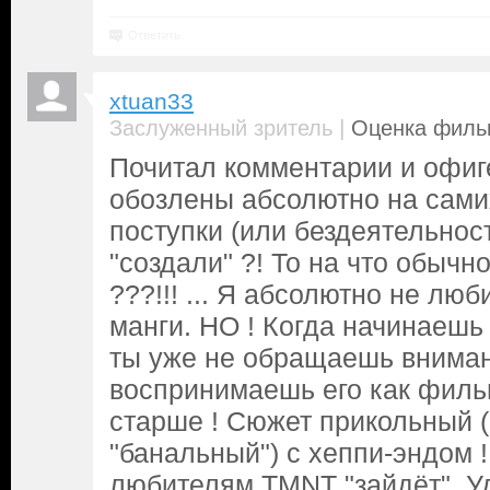
Ответить
xtuan33
|
Заслуженный зритель
Оценка фильм
Почитал комментарии и офиг
обозлены абсолютно на самих
поступки (или бездеятельност
"создали" ?! То на что обычн
???!!! ... Я абсолютно не лю
манги. НО ! Когда начинаешь
ты уже не обращаешь внима
воспринимаешь его как филь
старше ! Сюжет прикольный (
"банальный") с хеппи-эндом 
любителям TMNT "зайдёт". У