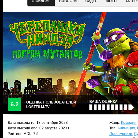
О ФИЛЬМЕ
НОВОСТИ
ВИДЕО
ФОТО
АКТЕР
ВАША ОЦЕНКА
ОЦЕНКА ПОЛЬЗОВАТЕЛЕЙ
6.2
LOSTFILM.TV
Дата выхода ru:
13 сентября 2023
г.
Жанр:
Комедия
Дата выхода eng: 02 августа 2023 г.
Тип:
Анимация
,
Рейтинг IMDb: 7.5
Преступники
,
С