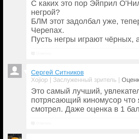
С каких это пор Эйприл О'Ни
негрой?
БЛМ этот задолбал уже, тепе
Черепах.
Пусть негры играют чёрных, 
Ответить
Сергей Ситников
|
|
Xojiop
Заслуженный зритель
Оценк
Это самый лучший, увлекате
потрясающий киномусор что 
смотрел. Даже оценка в 1 ба
Ответить