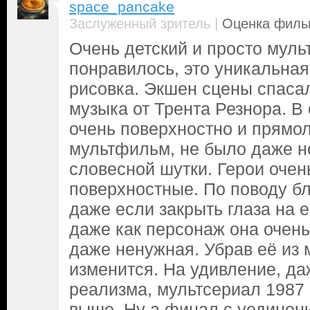
space_pancake
|
Заслуженный зритель
Оценка фильм
Очень детский и просто муль
понравилось, это уникальная
рисовка. Экшен сцены спаса
музыка от Трента Резнора. В
очень поверхностно и прямол
мультфильм, не было даже н
словесной шутки. Герои очен
поверхностные. По поводу б
даже если закрыть глаза на е
даже как персонаж она очень 
даже ненужная. Убрав её из м
изменится. На удивление, да
реализма, мультсериал 1987 г
выше. Ну а финал с уединен