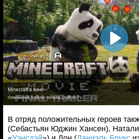
Minecraft в кино
Озвученный трейлер фильма. LostFilm.TV
В отряд положительных героев так
(Себастьян Юджин Хансен), Натали
«
Уэнсдэй
») и Дон (
Даниэль Брукс
из