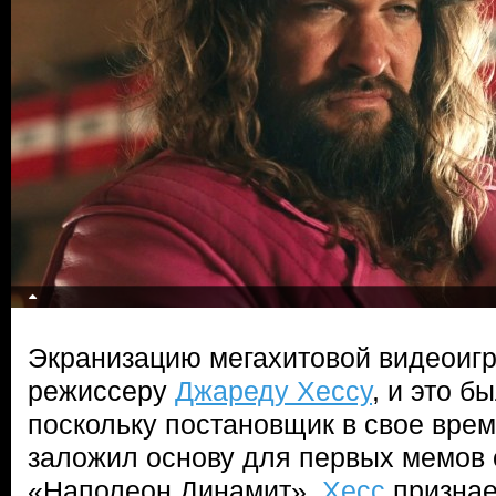
Экранизацию мегахитовой видеоигр
режиссеру
Джареду Хессу
, и это б
поскольку постановщик в свое время
заложил основу для первых мемов 
«Наполеон Динамит».
Хесс
признает