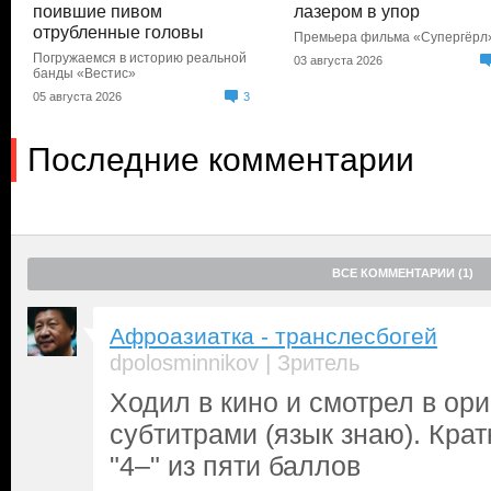
поившие пивом
лазером в упор
отрубленные головы
Премьера фильма «Супергёрл
Погружаемся в историю реальной
03 августа 2026
банды «Вестис»
05 августа 2026
3
Последние комментарии
ВСЕ КОММЕНТАРИИ (1)
Афроазиатка - транслесбогей
|
dpolosminnikov
Зритель
Ходил в кино и смотрел в ор
субтитрами (язык знаю). Крат
"4–" из пяти баллов