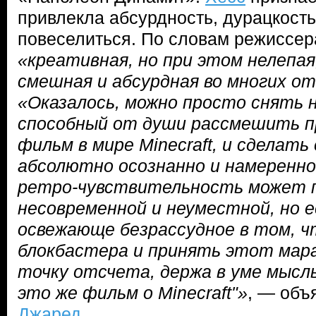
привлекла абсурдность, дурацкость
повеселиться. По словам режиссера
«креативная, но при этом нелепа
смешная и абсурдная во многих о
«Оказалось, можно просто снять н
способный от души рассмешить п
фильм в мире Minecraft, и сделать
абсолютно осознанно и намеренно.
ретро-чувствительность может 
несовременной и неуместной, но 
освежающе безрассудное в том, 
блокбастера и принять этот мара
точку отсчета, держа в уме мысль
это же фильм о Minecraft"»
, — объ
Джаред
.