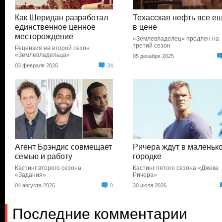
Как Шеридан разработал
Техасская нефть все е
единственное ценное
в цене
месторождение
«Землевладелец» продлен на
третий сезон
Рецензия на второй сезон
«Землевладельца»
05 декабря 2025
03 февраля 2026
34
Агент Брэндис совмещает
Ричера ждут в маленьк
семью и работу
городке
Кастинг второго сезона
Кастинг пятого сезона «Джека
«Задания»
Ричера»
04 августа 2026
0
30 июля 2026
Последние комментарии