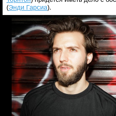
(
Энди Гарсиа
).