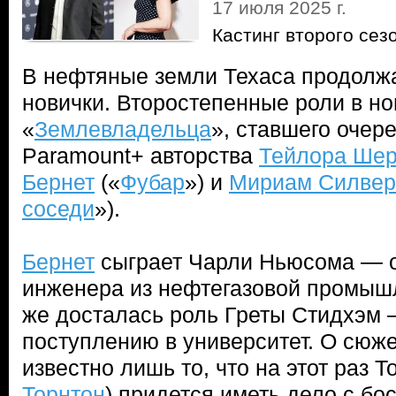
17 июля 2025 г.
Кастинг второго се
В нефтяные земли Техаса продолж
новички. Второстепенные роли в но
«
Землевладельца
», ставшего очер
Paramount+ авторства
Тейлора Ше
Бернет
(«
Фубар
») и
Мириам Силве
соседи
»).
Бернет
сыграет Чарли Ньюсома — о
инженера из нефтегазовой промыш
же досталась роль Греты Стидхэм 
поступлению в университет. О сюже
известно лишь то, что на этот раз Т
Торнтон
) придется иметь дело с бо