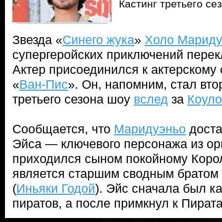
Кастинг третьего се
Звезда «
Синего жука
»
Холо Мариду
супергеройских приключений перек
Актер присоединился к актерскому 
«
Ван-Пис
». Он, напомним, стал вт
третьего сезона шоу
вслед
за
Коуло
Сообщается, что
Маридуэньо
доста
Эйса — ключевого персонажа из ор
приходился сыном покойному Коро
является старшим сводным братом
(
Иньяки Годой
). Эйс сначала был 
пиратов, а после примкнул к Пират