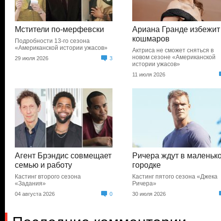
Мстители по-мерфевски
Ариана Гранде избежит
кошмаров
Подробности 13-го сезона
«Американской истории ужасов»
Актриса не сможет сняться в
новом сезоне «Американской
29 июля 2026
3
истории ужасов»
11 июля 2026
Агент Брэндис совмещает
Ричера ждут в маленьк
семью и работу
городке
Кастинг второго сезона
Кастинг пятого сезона «Джека
«Задания»
Ричера»
04 августа 2026
0
30 июля 2026