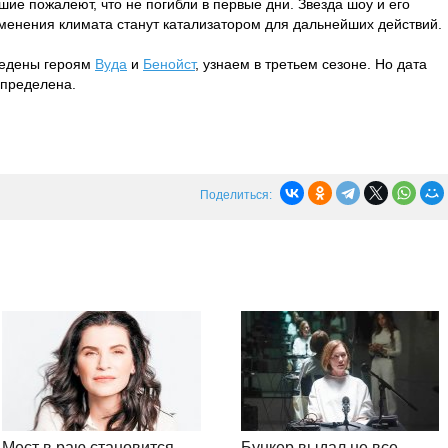
ие пожалеют, что не погибли в первые дни. Звезда шоу и его
менения климата станут катализатором для дальнейших действий.
тведены героям
Вуда
и
Бенойст
, узнаем в третьем сезоне. Но дата
определена.
Поделиться:
Мест в раю становится
Бункер выдал не все