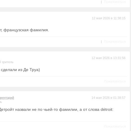
|
Пожаловаться
12 мая 2026 в 11:38:15
ст, французская фамилия.
|
Пожаловаться
12 мая 2026 в 13:31:56
 зритель
 сделали из Де Труа)
Пожаловаться
ментарий
14 мая 2026 в 01:38:57
ль
Детройт назвали не по чьей-то фамилии, а от слова détroit:
Пожаловаться