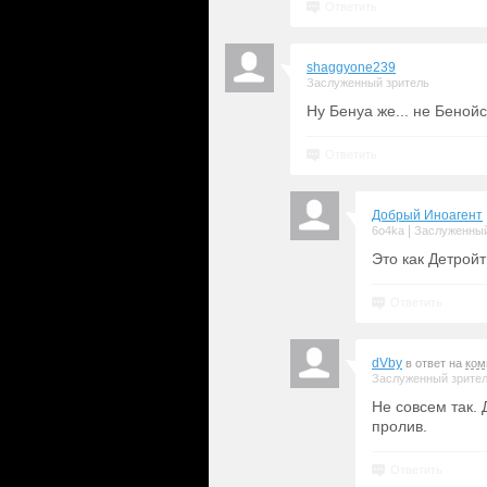
Ответить
shaggyone239
Заслуженный зритель
Ну Бенуа же... не Беной
Ответить
Добрый Иноагент
|
6o4ka
Заслуженный
Это как Детройт
Ответить
dVby
в ответ на
ком
Заслуженный зрите
Не совсем так. 
пролив.
Ответить