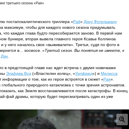
инг третьего сезона «Рая»
елю постапокалиптического триллера «
Рай
»
Дэну Фогельману
а максимум, чтобы для каждого нового сезона придумывать
а, что каждая глава будто пересобирается заново. В первой нам
ном бункере, вторая вывела главного героя Ксавье Коллинза
, и у него началось свое «выживалити». Третья, судя по фото в
звернется в… космосе.
«Третий сезон. Вы понятия не имеете, к
о
Дэн
.
то в предстоящей главе нас ждет встреча с двумя новичками
ены
Элайджа Вуд
(«Властелин колец», «
Уилфред
») и
Мелисса
ет информации о том, как их герои встроятся в сюжет «
Рая
».
 глобального природного катаклизма с точки зрения астронавтов.
показать, как Земля восстанавливается после катастрофы. В конец
 сай-фай драмы, которую будет пересматривать один из уже