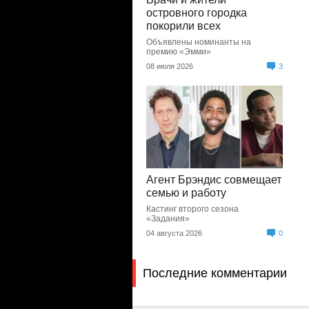
островного городка
покорили всех
Объявлены номинанты на
премию «Эмми»
08 июля 2026
3
Агент Брэндис совмещает
семью и работу
Кастинг второго сезона
«Задания»
04 августа 2026
0
Последние комментарии