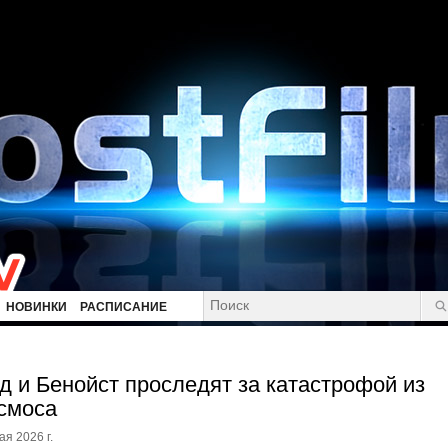
НОВИНКИ
РАСПИСАНИЕ
д и Бенойст проследят за катастрофой из
смоса
ая 2026 г.