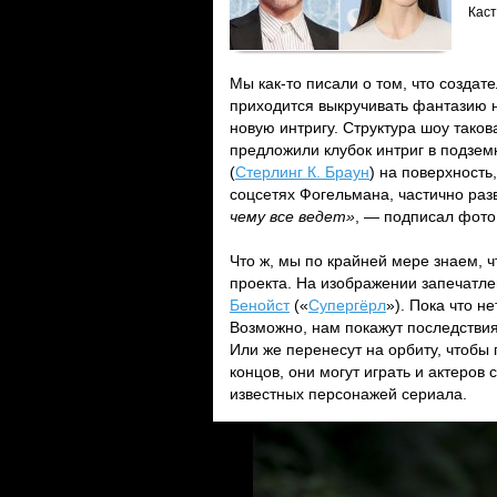
Каст
Мы как-то писали о том, что создат
приходится выкручивать фантазию н
новую интригу. Структура шоу таков
предложили клубок интриг в подзем
(
Стерлинг К. Браун
) на поверхность
соцсетях Фогельмана, частично ра
чему все ведет»
, — подписал фот
Что ж, мы по крайней мере знаем, ч
проекта. На изображении запечатл
Бенойст
(«
Супергёрл
»). Пока что н
Возможно, нам покажут последствия
Или же перенесут на орбиту, чтобы 
концов, они могут играть и актеров
известных персонажей сериала.