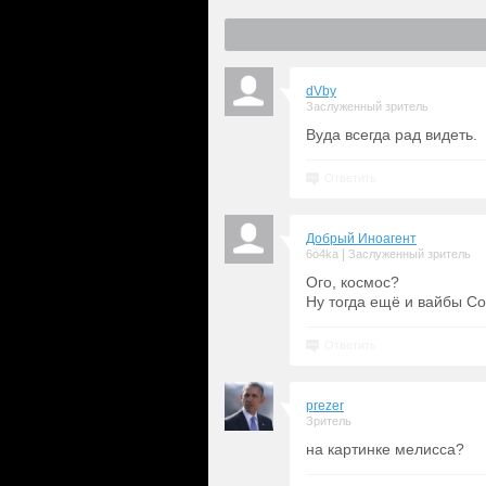
dVby
Заслуженный зритель
Вуда всегда рад видеть.
Ответить
Добрый Иноагент
|
6o4ka
Заслуженный зритель
Ого, космос?
Ну тогда ещё и вайбы Со
Ответить
prezer
Зритель
на картинке мелисса?