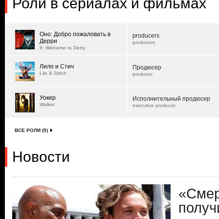
Роли в сериалах и фильмах
Оно: Добро пожаловать в
producers
Дерри
producers
It: Welcome to Derry
Лило и Стич
Продюсер
Lilo & Stitch
producer
Уокер
Исполнительный продюсер
Walker
executive producer
ВСЕ РОЛИ (9)
Новости
«Смер
получ