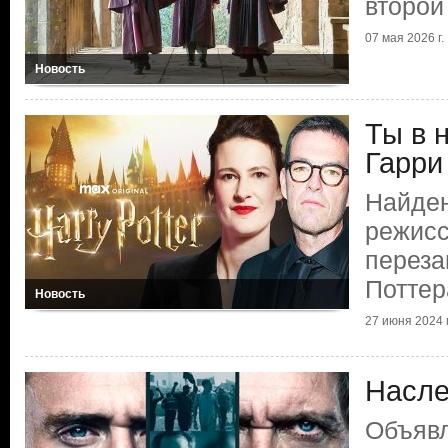
второй
07 мая 2026 г.
Новость
Ты в 
Гарри
Найде
режисс
переза
Поттер
Новость
27 июня 2024 г
Насле
Объявл