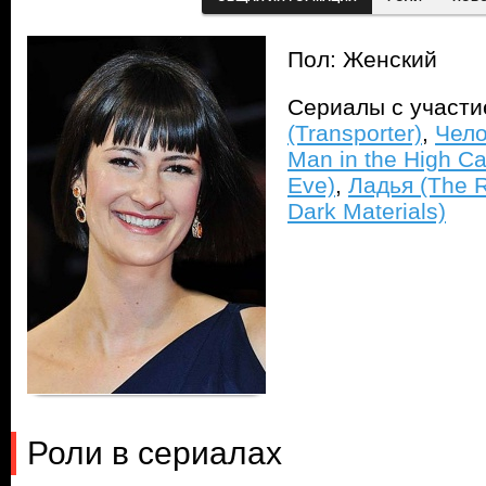
Пол: Женский
Сериалы с участ
(Transporter)
,
Чело
Man in the High Ca
Eve)
,
Ладья (The 
Dark Materials)
Роли в сериалах