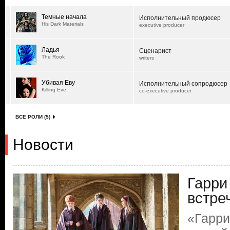
Темные начала
Исполнительный продюсер
His Dark Materials
executive producer
Ладья
Сценарист
The Rook
writers
Убивая Еву
Исполнительный сопродюсер
Killing Eve
co-executive producer
ВСЕ РОЛИ (5)
Новости
Гарри
встре
«Гарри