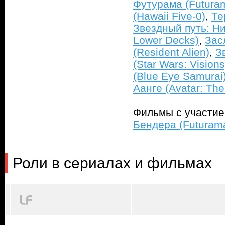
Футурама (Futura
(Hawaii Five-0)
,
Те
Звездный путь: Ни
Lower Decks)
,
Зас
(Resident Alien)
,
З
(Star Wars: Visions
(Blue Eye Samurai
Аанге (Avatar: The
Фильмы с участи
Бендера (Futuram
Роли в сериалах и фильмах