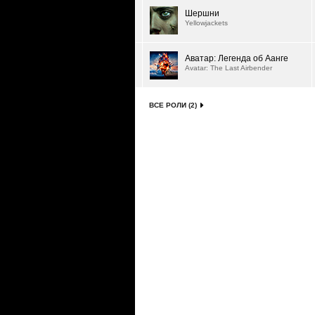
Шершни
Yellowjackets
Аватар: Легенда об Аанге
Avatar: The Last Airbender
ВСЕ РОЛИ (2)