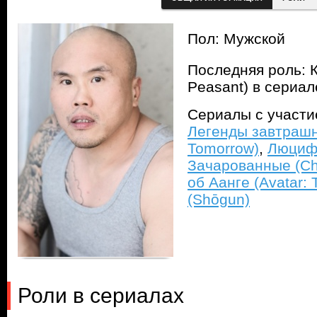
Пол: Мужской
Последняя роль: К
Peasant) в сериа
Сериалы с участ
Легенды завтрашн
Tomorrow)
,
Люцифе
Зачарованные (C
об Аанге (Avatar: 
(Shōgun)
Роли в сериалах