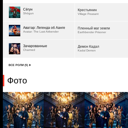
Сёгун
Крестьянин
Shōgun
Village Peasant
Аватар: Легенда об Аанге
Пленный маг земли
Avatar: The Last Airbender
Earthbender Prisoner
Зачарованные
Демон Кадал
Charmed
Kadal Demon
ВСЕ РОЛИ (5)
Фото