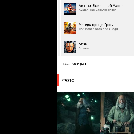
Аватар: Легенда об Аанге
Avatar: The Last Airbender
Мандалорец и Грогу
The Mandalorian and Grogu
Асока
Ahsoka
ВСЕ РОЛИ (6)
Фото