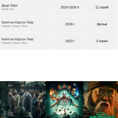
Дядя Айро
2024-2026 гг.
11 серий
Uncle Iroh
Капитан Карсон Тева
2026 г.
фильм
Captain Carson Teva
Капитан Карсон Тева
2023 г.
3 серии
Captain Carson Teva