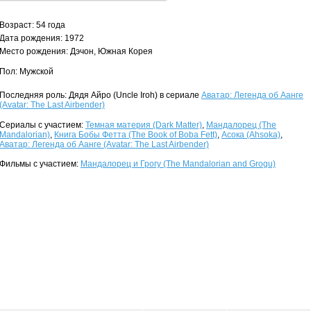
Возраст: 54 года
Дата рождения: 1972
Место рождения: Дэчон, Южная Корея
Пол: Мужской
Последняя роль: Дядя Айро (Uncle Iroh) в сериале
Аватар: Легенда об Аанге
(Avatar: The Last Airbender)
Сериалы с участием:
Темная материя (Dark Matter)
,
Мандалорец (The
Mandalorian)
,
Книга Бобы Фетта (The Book of Boba Fett)
,
Асока (Ahsoka)
,
Аватар: Легенда об Аанге (Avatar: The Last Airbender)
Фильмы с участием:
Мандалорец и Грогу (The Mandalorian and Grogu)