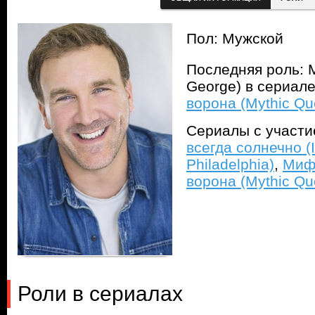
Пол: Мужской
Последняя роль: 
George) в сериал
ворона (Mythic Qu
Сериалы с участ
всегда солнечно (I
Philadelphia)
,
Мифи
ворона (Mythic Qu
Роли в сериалах