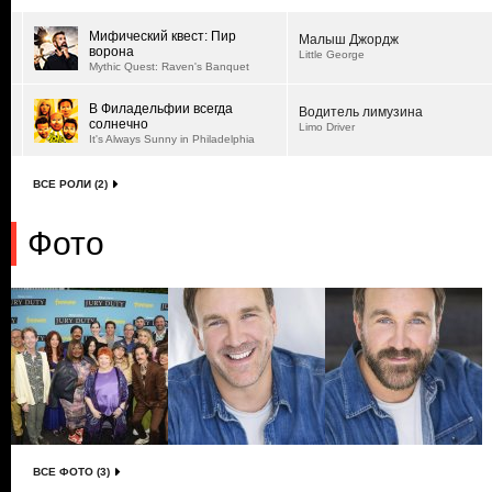
Мифический квест: Пир
Малыш Джордж
ворона
Little George
Mythic Quest: Raven's Banquet
В Филадельфии всегда
Водитель лимузина
солнечно
Limo Driver
It's Always Sunny in Philadelphia
ВСЕ РОЛИ (2)
Фото
ВСЕ ФОТО (3)