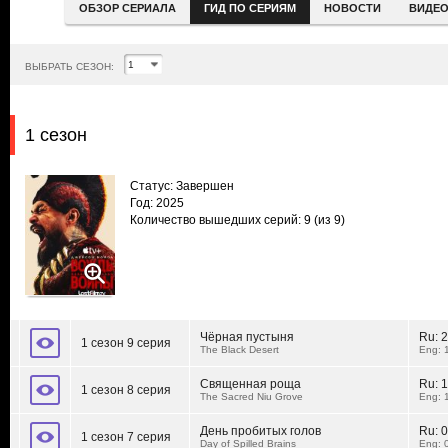
ОБЗОР СЕРИАЛА
ГИД ПО СЕРИЯМ
НОВОСТИ
ВИДЕ
ВЫБРАТЬ СЕЗОН:
1 сезон
Статус: Завершен
Год: 2025
Количество вышедших серий: 9
(из 9)
Чёрная пустыня
Ru:
2
1 сезон 9 серия
The Black Desert
Eng: 
Священная роща
Ru:
1
1 сезон 8 серия
The Sacred Niu Grove
Eng: 
День пробитых голов
Ru:
0
1 сезон 7 серия
Day of Spilled Brains
Eng: 