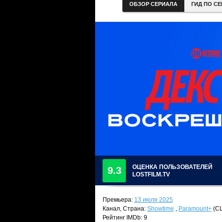
ОБЗОР СЕРИАЛА
ГИД ПО С
ОЦЕНКА ПОЛЬЗОВАТЕЛЕЙ
9.3
LOSTFILM.TV
Премьера:
13 июля 2025
Канал, Страна:
Showtime
,
Paramount+
(С
Рейтинг IMDb: 9