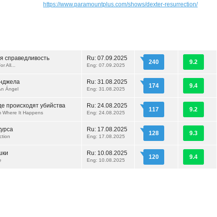
https://www.paramountplus.com/shows/dexter-resurrection/
я справедливость
Ru:
07.09.2025
240
9.2
r All...
Eng: 07.09.2025
нджела
Ru:
31.08.2025
174
9.4
An Ángel
Eng: 31.08.2025
де происходят убийства
Ru:
24.08.2025
117
9.2
m Where It Happens
Eng: 24.08.2025
курса
Ru:
17.08.2025
128
9.3
ction
Eng: 17.08.2025
шки
Ru:
10.08.2025
120
9.4
e
Eng: 10.08.2025