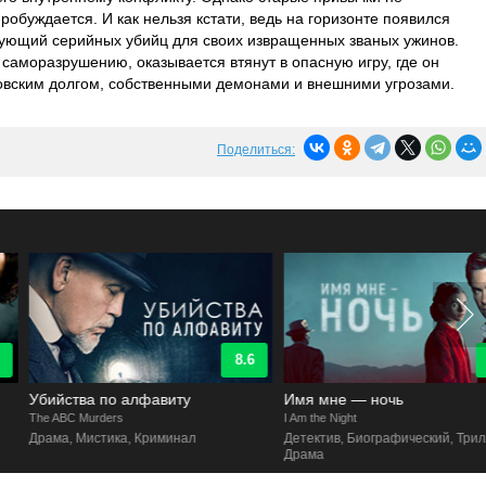
робуждается. И как нельзя кстати, ведь на горизонте появился
рующий серийных убийц для своих извращенных званых ужинов.
 саморазрушению, оказывается втянут в опасную игру, где он
овским долгом, собственными демонами и внешними угрозами.
Поделиться:
8.6
8.4
Убийства по алфавиту
Имя мне — ночь
he ABC Murders
I Am the Night
Драма, Мистика, Криминал
Детектив, Биографический, Триллер,
Драма