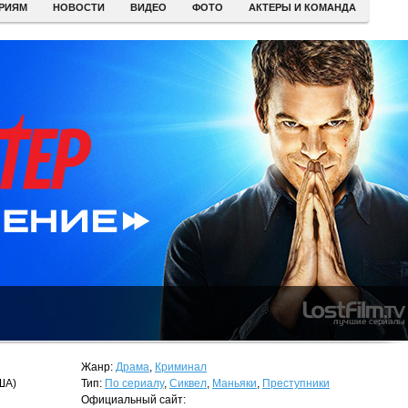
ЕРИЯМ
НОВОСТИ
ВИДЕО
ФОТО
АКТЕРЫ И КОМАНДА
Жанр:
Драма
,
Криминал
ША)
Тип:
По сериалу
,
Сиквел
,
Маньяки
,
Преступники
Официальный сайт: