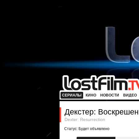
СЕРИАЛЫ
КИНО
НОВОСТИ
ВИДЕО
Декстер: Воскреше
Dexter: Resurrection
Статус: Будет объявлено