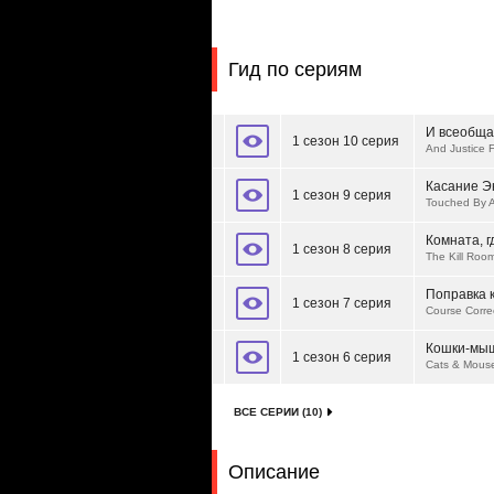
Гид по сериям
И всеобща
1 сезон 10 серия
And Justice Fo
Касание Э
1 сезон 9 серия
Touched By 
Комната, г
1 сезон 8 серия
The Kill Roo
Поправка 
1 сезон 7 серия
Course Corre
Кошки-мы
1 сезон 6 серия
Cats & Mous
ВСЕ СЕРИИ (10)
Описание