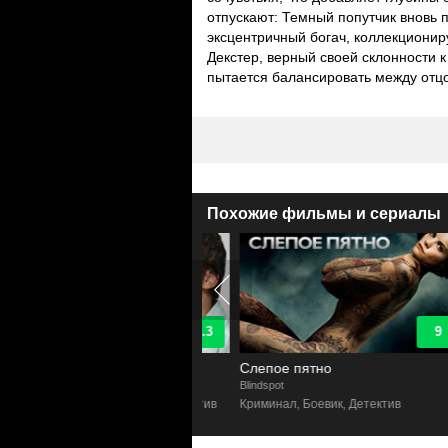
отпускают: Темный попутчик вновь п
эксцентричный богач, коллекциони
Декстер, верный своей склонности к
пытается балансировать между отц
Похожие фильмы и сериалы
9.3
9
стер
Слепое пятно
r
Blindspot
T
лер, Криминал, Драма, Детектив
Криминал, Боевик, Детектив