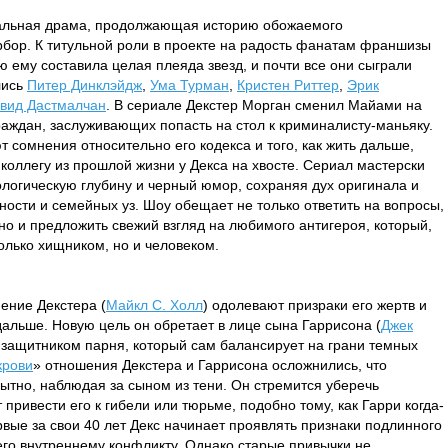
альная драма, продолжающая историю обожаемого
бор. К титульной роли в проекте на радость фанатам франшизы
ю ему составила целая плеяда звезд, и почти все они сыграли
лись
Питер Динклэйдж
,
Ума Турман
,
Кристен Риттер
,
Эрик
вид Дастмалчан
. В сериале Декстер Морган сменил Майами на
граждан, заслуживающих попасть на стол к криминалисту-маньяку.
ют сомнения относительно его кодекса и того, как жить дальше,
коллегу из прошлой жизни у Декса на хвосте. Сериал мастерски
логическую глубину и черный юмор, сохраняя дух оригинала и
ности и семейных уз. Шоу обещает не только ответить на вопросы,
 но и предложить свежий взгляд на любимого антигероя, который,
олько хищником, но и человеком.
ение Декстера (
Майкл С. Холл
) одолевают призраки его жертв и
дальше. Новую цель он обретает в лице сына Гаррисона (
Джек
и защитником парня, который сам балансирует на грани темных
крови
» отношения Декстера и Гаррисона осложнились, что
ытно, наблюдая за сыном из тени. Он стремится уберечь
 привести его к гибели или тюрьме, подобно тому, как Гарри когда-
рвые за свои 40 лет Декс начинает проявлять признаки подлинного
 его внутреннему конфликту. Однако старые привычки не