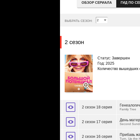
ОБЗОР СЕРИАЛА
ГИД ПО С
ВЫБРАТЬ СЕЗОН:
2 сезон
Статус: Завершен
Год: 2025
Количество вышедших 
Генеалогич
2 сезон 18 серия
Family Tree
День мате
2 сезон 17 серия
Second Sund
Прибавь ж
2 сезон 16 серия
Turn, Up the 