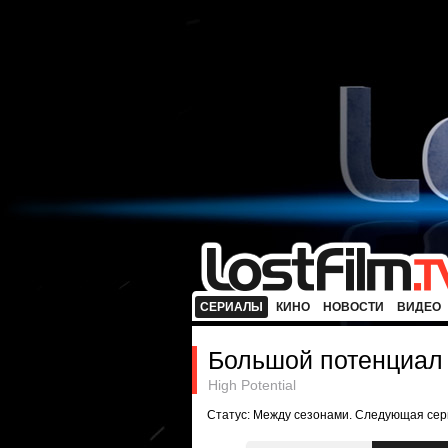
СЕРИАЛЫ
КИНО
НОВОСТИ
ВИДЕО
Большой потенциал
High Potential
Статус: Между сезонами. Следующая сер