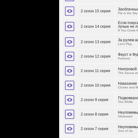
Заоблачны
2 сезон 15 серия
Pie in the Sky
Если покус
2 сезон 14 серия
лучше не 
If You Come f
За рулем 
2 сезон 13 серия
Let's Play
Фауст и Фу
2 сезон 12 серия
Partners
Неигровой
2 сезон 11 серия
The Sauna at 
Наказание
2 сезон 10 серия
Chutes and M
Подковерн
2 сезон 9 серия
The RAMs
Неуловимый
2 сезон 8 серия
Obsessed
Неуловим
2 сезон 7 серия
One of Us