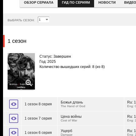
ОБЗОР СЕРИАЛА
ГИД ПО СЕРИЯМ
НОВОСТИ
ВИДЕ
ВЫБРАТЬ СЕЗОН:
1 сезон
Статус: Завершен
Год: 2025
Количество вышедших серий: 8
(из 8)
Божья длань
Ru:
1
1 сезон 8 серия
The Hand of God
Eng: 
Цена войны
Ru:
1
1 сезон 7 серия
Cost of War
Eng: 
Ущерб
Ru:
1
1 сезон 6 серия
Damage
Eng: 