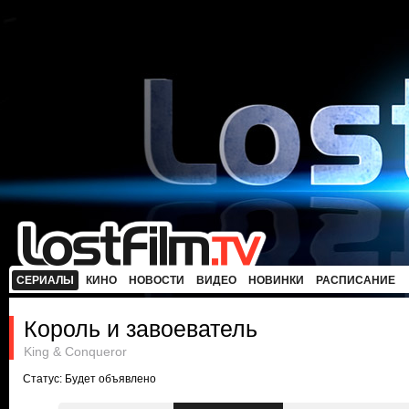
СЕРИАЛЫ
КИНО
НОВОСТИ
ВИДЕО
НОВИНКИ
РАСПИСАНИЕ
Король и завоеватель
King & Conqueror
Статус: Будет объявлено