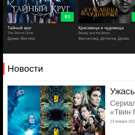
8.1
Тайный круг
Красавица и чудовище
The Secret Circle
Beauty and the Beast
к,
Драма, Мистика
Фантастика, Детектив, Драма
Новости
Ужасы
Сериа
«Твин 
23 января 2024