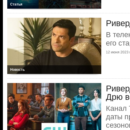
Статья
Ривер
В теле
его ст
12 июня 2023 г
Новость
Ривер
Дрю в
Канал 
даты 
сезоно