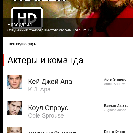
Ривердэйл
Озвученный трейлер шестого сезона. LostFilm.TV
ВСЕ ВИДЕО (18)
Актеры и команда
Арчи Эндрюс
Кей Джей Апа
Archie Andrews
K.J. Apa
Баклан Джонс
Коул Спроус
Jughead Jones
Cole Sprouse
Бетти Купер