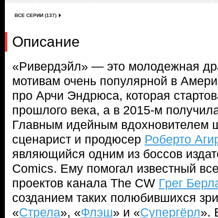
ВСЕ СЕРИИ (137)
Описание
«Ривердэйл» — это молодежная др
мотивам очень популярной в Амери
про Арчи Эндрюса, которая стартов
прошлого века, а в 2015-м получила
Главным идейным вдохновителем 
сценарист и продюсер
Роберто Аги
являющийся одним из боссов издат
Comics. Ему помогал известный вс
проектов канала The CW
Грег Берл
созданием таких полюбившихся зри
«
Стрела
», «
Флэш
» и «
Супергёрл
». 