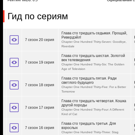
Рейтинг IMDb: 6.5
Официальный с
Гид по сериям
Глава сто тридцать седьмая. Прощай,
Ривердэйл!
7 сезон 20 серия
Chapter One Hundred Thirty-Seven: Goodbye,
Riverdale
Глава сто тридцать шестая. Золотой
век телевидения
7 сезон 19 серия
Chapter One Hundred Thirty-Six: The Golden
Age of Television‎
Глава сто тридцать пятая. Ради
светлого будущего
7 сезон 18 серия
Chapter One Hundred Thirty-Five: For a Better
Tomorrow
Глава сто тридцать четвертая. Кошка
другой породы
7 сезон 17 серия
Chapter One Hundred Thirty-Four: A Different
Kind of Cat‎
Глава сто тридцать третья. Для
7 сезон 16 серия
взрослых
Chapter One Hundred Thirty-Three: Stag