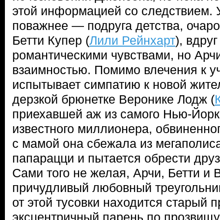
этой информацией со следствием. У
поважнее — подруга детства, очар
Бетти Купер (
Лили Рейнхарт
), вдру
романтическими чувствами, но Арчи 
взаимностью. Помимо влечения к у
испытывает симпатию к новой жит
дерзкой брюнетке Веронике Лодж (
приехавшей аж из самого Нью-Йорк
известного миллионера, обвиненно
с мамой она сбежала из мегаполис
папарацци и пытается обрести друз
Сами того не желая, Арчи, Бетти и
причудливый любовный треугольник
от этой тусовки находится старый п
эксцентричный парень по прозвищу