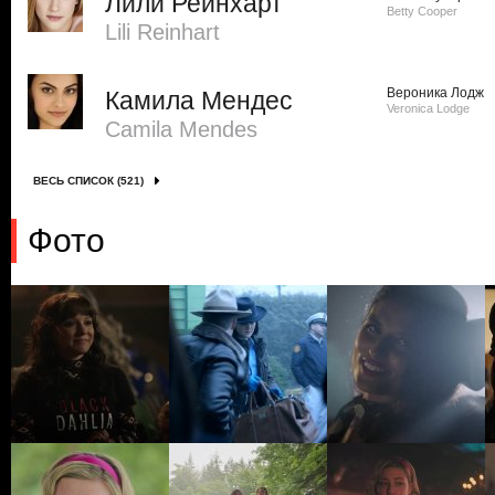
Лили Рейнхарт
Betty Cooper
Lili Reinhart
Вероника Лодж
Камила Мендес
Veronica Lodge
Camila Mendes
ВЕСЬ СПИСОК (521)
Фото