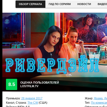
ОБЗОР СЕРИАЛА
ГИД ПО СЕРИЯМ
НОВОСТИ
ВИДЕ
ОЦЕНКА ПОЛЬЗОВАТЕЛЕЙ
8.5
LOSTFILM.TV
Премьера:
26 января 2017
Жанр:
Драма
,
Д
Канал, Страна:
The CW
(США)
Тип:
По комикса