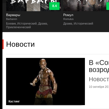
8.4
Варвары
Ромул
Barbaren
Romulus
Боевик, Исторический, Драма,
Драма, Исторический
Приключенческий
Новости
В «Со
возро
Новост
10 октября 201
Кастинг