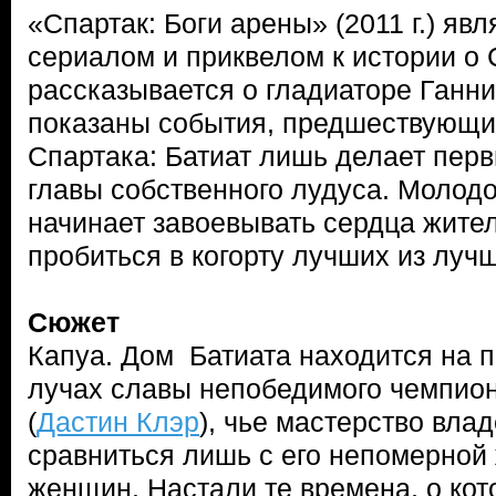
«Спартак: Боги арены» (2011 г.) яв
сериалом и приквелом к истории о 
рассказывается о гладиаторе Ганни
показаны события, предшествующ
Спартака: Батиат лишь делает пер
главы собственного лудуса. Молод
начинает завоевывать сердца жите
пробиться в когорту лучших из луч
Сюжет
Капуа. Дом Батиата находится на п
лучах славы непобедимого чемпион
(
Дастин Клэр
), чье мастерство вла
сравниться лишь с его непомерной
женщин. Настали те времена, о кот