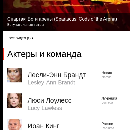
Спартак: Боги арены (Spartacus: Gods of the Arena)
Вступительные титры
ВСЕ ВИДЕО (1)
Актеры и команда
Невия
Лесли-Энн Брандт
Naevia
Lesley-Ann Brandt
Лукреция
Люси Лоулесс
Lucretia
Lucy Lawless
Раскос
Иоан Кинг
Rhaskos