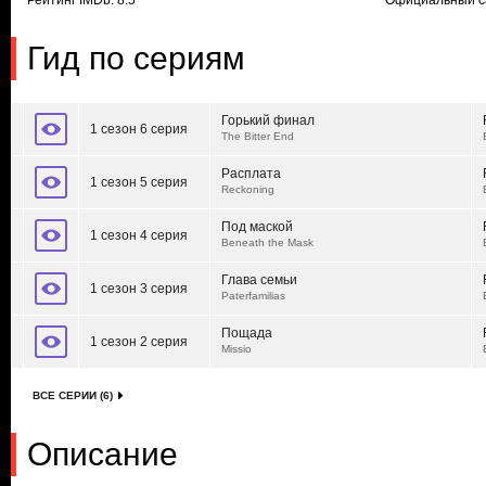
Рейтинг IMDb: 8.5
Официальный с
Гид по сериям
Горький финал
1 сезон 6 серия
The Bitter End
Расплата
1 сезон 5 серия
Reckoning
Под маской
1 сезон 4 серия
Beneath the Mask
Глава семьи
1 сезон 3 серия
Paterfamilias
Пощада
1 сезон 2 серия
Missio
ВСЕ СЕРИИ (6)
Описание