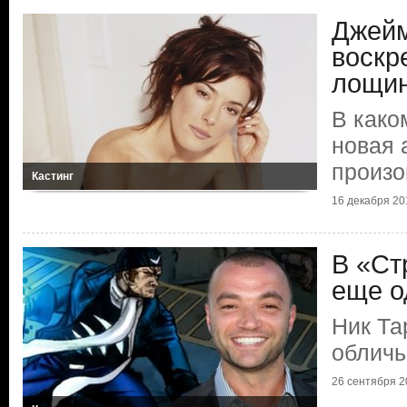
Джей
воскр
лощи
В како
новая 
произо
Кастинг
16 декабря 201
В «Ст
еще о
Ник Та
обличь
26 сентября 20