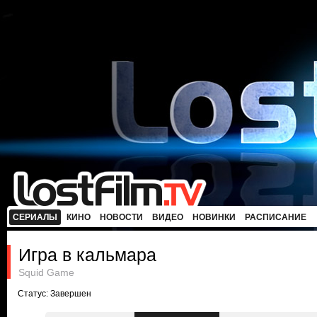
СЕРИАЛЫ
КИНО
НОВОСТИ
ВИДЕО
НОВИНКИ
РАСПИСАНИЕ
Игра в кальмара
Squid Game
Статус: Завершен