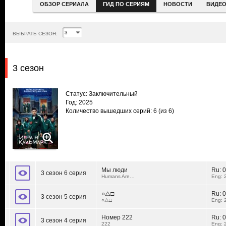
ОБЗОР СЕРИАЛА
ГИД ПО СЕРИЯМ
НОВОСТИ
ВИДЕ
ВЫБРАТЬ СЕЗОН:
3 сезон
Статус: Заключительный
Год: 2025
Количество вышедших серий: 6
(из 6)
Мы люди
Ru:
0
3 сезон 6 серия
Humans Are…
Eng: 
○△□
Ru:
0
3 сезон 5 серия
○△□
Eng: 
Номер 222
Ru:
0
3 сезон 4 серия
222
Eng: 