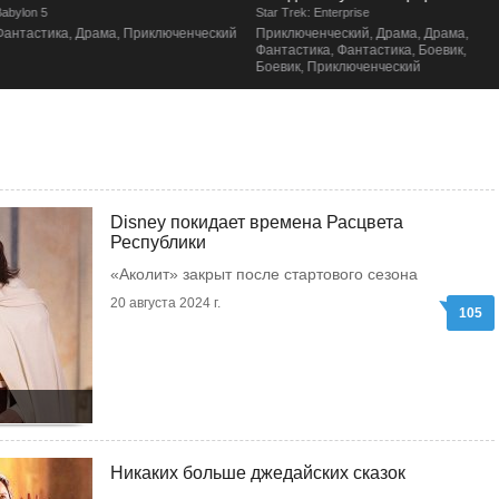
abylon 5
Star Trek: Enterprise
Фантастика, Драма, Приключенческий
Приключенческий, Драма, Драма,
Фантастика, Фантастика, Боевик,
Боевик, Приключенческий
Disney покидает времена Расцвета
Республики
«Аколит» закрыт после стартового сезона
20 августа 2024 г.
105
Никаких больше джедайских сказок