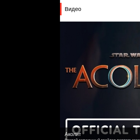
Видео
Аколит