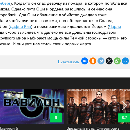
нберг
). Когда-то он спас девочку из пожара, в котором погибла вся
ником. Однако пути Оши и ордена разошлись, и сейчас она
кораблей. Для Оши обвинение в убийстве джедаев тоже
а, и чтобы очистить свое имя, она объединяется с Солом,
Лон (
Дафни Кин
) и неисправимым идеалистом Йордом (
Чарли
да скоро выясняет, что далеко не все довольны господством
е хрупкого мира набирают мощь силы Темной стороны — ситх и его
осные. И они уже наметили своих первых жертв…
Поделиться:
9
8.7
Вавилон 5
Звездный путь: Энтерпрайз