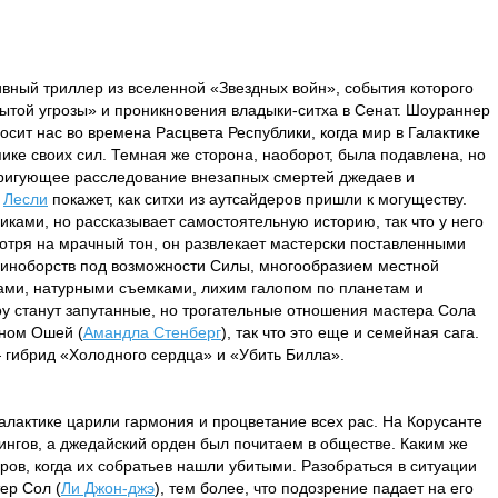
вный триллер из вселенной «Звездных войн», события которого
рытой угрозы» и проникновения владыки-ситха в Сенат. Шоураннер
осит нас во времена Расцвета Республики, когда мир в Галактике
ике своих сил. Темная же сторона, наоборот, была подавлена, но
нтригующее расследование внезапных смертей джедаев и
в
Лесли
покажет, как ситхи из аутсайдеров пришли к могуществу.
ками, но рассказывает самостоятельную историю, так что у него
смотря на мрачный тон, он развлекает мастерски поставленными
диноборств под возможности Силы, многообразием местной
ми, натурными съемками, лихим галопом по планетам и
 станут запутанные, но трогательные отношения мастера Сола
аном Ошей (
Амандла Стенберг
), так что это еще и семейная сага.
— гибрид «Холодного сердца» и «Убить Билла».
алактике царили гармония и процветание всех рас. На Корусанте
нгов, а джедайский орден был почитаем в обществе. Каким же
ров, когда их собратьев нашли убитыми. Разобраться в ситуации
ер Сол (
Ли Джон-джэ
), тем более, что подозрение падает на его