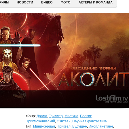
ЕРИЯМ
НОВОСТИ
ВИДЕО
ФОТО
АКТЕРЫ И КОМАНДА
Жанр:
Драма
,
Триллер
,
Мистика
,
Боевик
,
Приключенческий
,
Фэнтези
,
Научная фантастика
Тип:
Мини-сериал
,
Приквел
,
Будущее
,
Инопланетяне
,