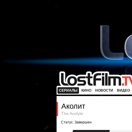
СЕРИАЛЫ
КИНО
НОВОСТИ
ВИДЕО
Аколит
The Acolyte
Статус: Завершен