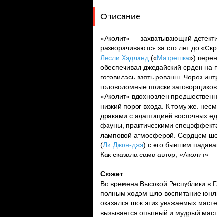
Описание
«Аколит» — захватывающий детекти
разворачиваются за сто лет до «Ск
Лесли Хэдланд
(«
Матрешка
») перен
обеспечивал джедайский орден на п
готовилась взять реванш. Через и
головоломные поиски заговорщико
«Аколит» вдохновлен предшественни
низкий порог входа. К тому же, не
драками с адаптацией восточных е
фауны, практическими спецэффекта
ламповой атмосферой. Сердцем шоу
(
Ли Джон-джэ
) с его бывшим падав
Как сказала сама автор, «Аколит» 
Сюжет
Во времена Высокой Республики в Г
полным ходом шло воспитание юнли
оказался шок этих уважаемых масте
вызывается опытный и мудрый маст