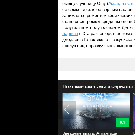
бывшую ученицу Ошу (
Амандла Сте
ее семья, и стал ее верным настав
занимается ремонтом космических 
становится громом среди ясного неб
полутилином-получеловеком Джеки 
Барнетт
). Эта разношерстная коман
джедаев в Галактике, а в закулись
послушник, неразлучные и смертон
Похожие фильмы и сериалы
8.9
8.9
здный крейсер Галактика
Звездные врата: Атлантида