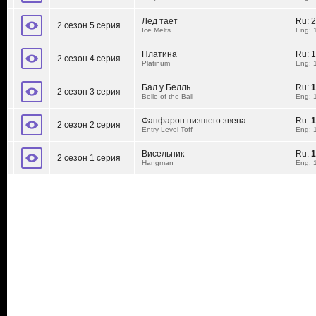
Лед тает
Ru:
2
2 сезон 5 серия
Ice Melts
Eng: 
Платина
Ru:
1
2 сезон 4 серия
Platinum
Eng: 
Бал у Белль
Ru:
1
2 сезон 3 серия
Belle of the Ball
Eng: 
Фанфарон низшего звена
Ru:
1
2 сезон 2 серия
Entry Level Toff
Eng: 
Висельник
Ru:
1
2 сезон 1 серия
Hangman
Eng: 