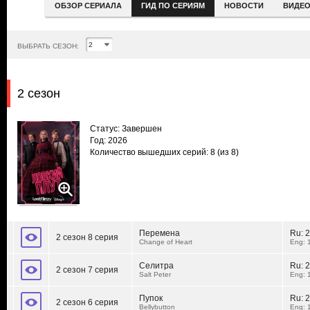
ОБЗОР СЕРИАЛА
ГИД ПО СЕРИЯМ
НОВОСТИ
ВИДЕ
ВЫБРАТЬ СЕЗОН:
2 сезон
Статус: Завершен
Год: 2026
Количество вышедших серий: 8
(из 8)
Перемена
Ru:
2
2 сезон 8 серия
Change of Heart
Eng: 
Селитра
Ru:
2
2 сезон 7 серия
Salt Peter
Eng: 
Пупок
Ru:
2
2 сезон 6 серия
Bellybutton
Eng: 