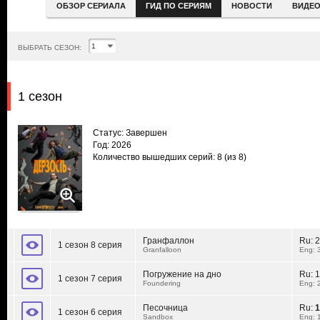
ОБЗОР СЕРИАЛА
ГИД ПО СЕРИЯМ
НОВОСТИ
ВИДЕ
ВЫБРАТЬ СЕЗОН:
1 сезон
Статус: Завершен
Год: 2026
Количество вышедших серий: 8
(из 8)
Гранфаллон
Ru:
2
1 сезон 8 серия
Granfalloon
Eng: 
Погружение на дно
Ru:
1
1 сезон 7 серия
Foundering
Eng: 
Песочница
Ru:
1
1 сезон 6 серия
Sandbox
Eng: 