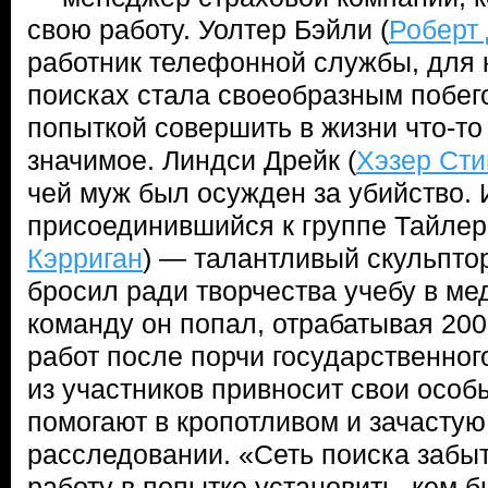
свою работу. Уолтер Бэйли (
Роберт
работник телефонной службы, для 
поисках стала своеобразным побег
попыткой совершить в жизни что-то
значимое. Линдси Дрейк (
Хэзер Сти
чей муж был осужден за убийство. 
присоединившийся к группе Тайлер
Кэрриган
) — талантливый скульптор
бросил ради творчества учебу в ме
команду он попал, отрабатывая 20
работ после порчи государственно
из участников привносит свои особ
помогают в кропотливом и зачасту
расследовании. «Сеть поиска забы
работу в попытке установить, кем 