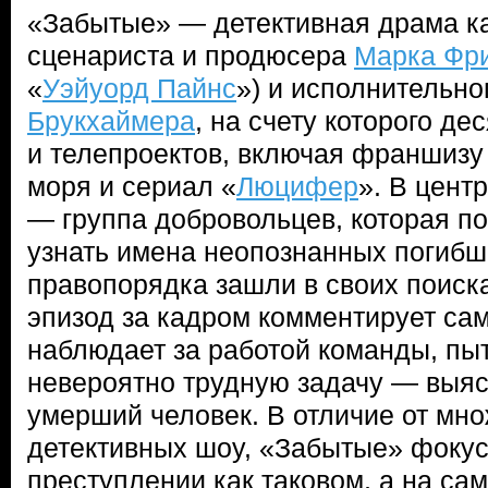
«Забытые» — детективная драма к
сценариста и продюсера
Марка Фр
«
Уэйуорд Пайнс
») и исполнительн
Брукхаймера
, на счету которого де
и телепроектов, включая франшизу 
моря и сериал «
Люцифер
». В цент
— группа добровольцев, которая п
узнать имена неопознанных погибши
правопорядка зашли в своих поиска
эпизод за кадром комментирует сам
наблюдает за работой команды, п
невероятно трудную задачу — выяс
умерший человек. В отличие от мно
детективных шоу, «Забытые» фокус
преступлении как таковом, а на са