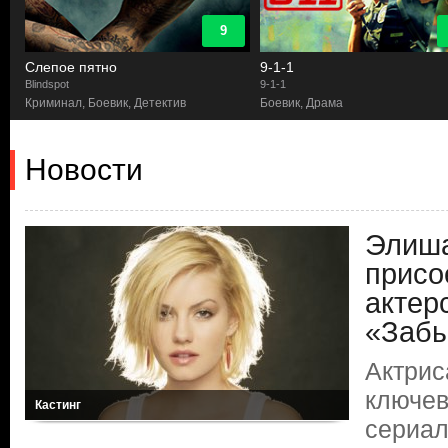
9
Слепое пятно
9-1-1
Blindspot
9-1-1
Криминал, Боевик, Детектив
Боевик, Драма
Новости
Элиша
присо
актер
«Заб
Актрис
ключев
Кастинг
сериал