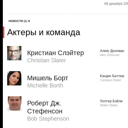
08 декабря 200
НОВОСТИ (1)
Актеры и команда
Алекс Донован
Кристиан Слэйтер
Alex Donovan
Christian Slater
Кэндис Батлер
Мишель Борт
Candace Butler
Michelle Borth
Уолтер Бэйли
Роберт Дж.
Walter Bailey
Стефенсон
Bob Stephenson