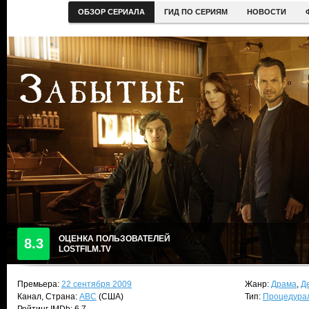
ОБЗОР СЕРИАЛА
ГИД ПО СЕРИЯМ
НОВОСТИ
ОЦЕНКА ПОЛЬЗОВАТЕЛЕЙ
8.3
LOSTFILM.TV
Премьера:
22 сентября 2009
Жанр:
Драма
,
Д
Канал, Страна:
ABC
(США)
Тип:
Процедура