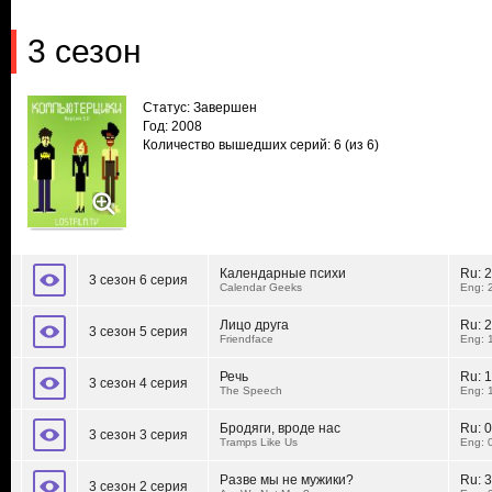
3 сезон
Статус: Завершен
Год: 2008
Количество вышедших серий: 6
(из 6)
Календарные психи
Ru:
2
3 сезон 6 серия
Calendar Geeks
Eng: 
Лицо друга
Ru:
2
3 сезон 5 серия
Friendface
Eng: 
Речь
Ru:
1
3 сезон 4 серия
The Speech
Eng: 
Бродяги, вроде нас
Ru:
0
3 сезон 3 серия
Tramps Like Us
Eng: 
Разве мы не мужики?
Ru:
3
3 сезон 2 серия