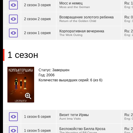
Мосс и немец
Ru:
1
2 сезон 3 серия
Moss and the German
Eng: 
Возвращение золотого ребенка
Ru:
0
2 сезон 2 серия
Return of the Golden Child
Eng: 
Корпоративная вечеринка
Ru:
2
2 сезон 1 серия
The Work Outing
Eng: 
1 сезон
Статус: Завершен
Год: 2006
Количество вышедших серий: 6
(из 6)
Визит тети Ирмы
Ru:
2
1 сезон 6 серия
Aunt Irma Visits
Eng: 
Беспокойство Билла Кроза
Ru:
2
1 сезон 5 серия
The Haunting of Bill Crouse
Eng: 