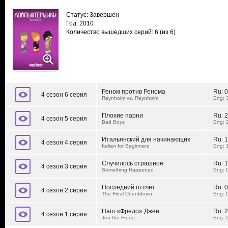
Статус: Завершен
Год: 2010
Количество вышедших серий: 6
(из 6)
Реном против Ренома
Ru:
0
4 сезон 6 серия
Reynholm vs. Reynholm
Eng: 
Плохие парни
Ru:
2
4 сезон 5 серия
Bad Boys
Eng: 
Итальянский для начинающих
Ru:
1
4 сезон 4 серия
Italian for Beginners
Eng: 
Случилось страшное
Ru:
1
4 сезон 3 серия
Something Happened
Eng: 
Последний отсчет
Ru:
0
4 сезон 2 серия
The Final Countdown
Eng: 
Наш «Фредо» Джен
Ru:
2
4 сезон 1 серия
Jen the Fredo
Eng: 