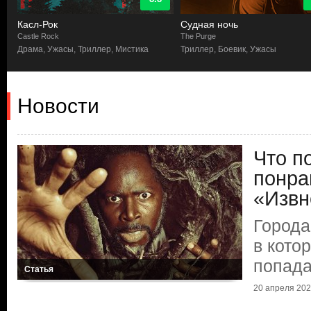
Касл-Рок
Судная ночь
Castle Rock
The Purge
Драма, Ужасы, Триллер, Мистика
Триллер, Боевик, Ужасы
Новости
Что п
понра
«Извн
Города
в кото
попада
Статья
20 апреля 2025