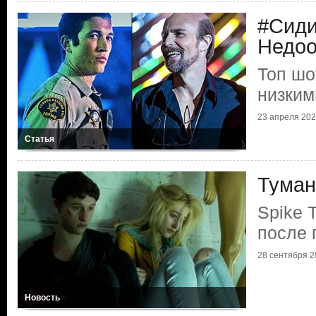
#Сид
Недоо
Топ шо
низким
23 апреля 2020
Статья
Туман
Spike 
после 
28 сентября 20
Новость