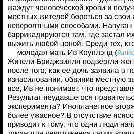
жаждут человеческой крови и получ
местных жителей бороться за свои
невероятными способами. Напуган
баррикадируются там, где застал их
выжить любой ценой. Среди тех, кт
— молодая мать Ив Коуплэнд (
Алис
Жители Бриджвилля подвергли жен
после того, как ее дочь заявила в 
изнасиловании, обвинив местную зв
все, Ив не понимает, что представля
Результат неудавшегося правитель
эксперимента? Инопланетное втор
более ужасное? В отсутствие ясно
приводит к тому, что одни люди на
туман для уничтожения своих враго