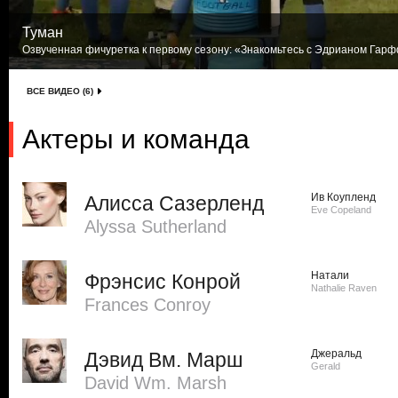
Туман
Озвученная фичуретка к первому сезону: «Знакомьтесь с Эдрианом Гарф
ВСЕ ВИДЕО (6)
Актеры и команда
Ив Коупленд
Алисса Сазерленд
Eve Copeland
Alyssa Sutherland
Натали
Фрэнсис Конрой
Nathalie Raven
Frances Conroy
Джеральд
Дэвид Вм. Марш
Gerald
David Wm. Marsh