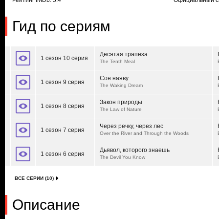
Рейтинг IMDb: 5.4
Официальный с
Гид по сериям
Десятая трапеза
1 сезон 10 серия
The Tenth Meal
Сон наяву
1 сезон 9 серия
The Waking Dream
Закон природы
1 сезон 8 серия
The Law of Nature
Через речку, через лес
1 сезон 7 серия
Over the River and Through the Woods
Дьявол, которого знаешь
1 сезон 6 серия
The Devil You Know
ВСЕ СЕРИИ (10)
Описание