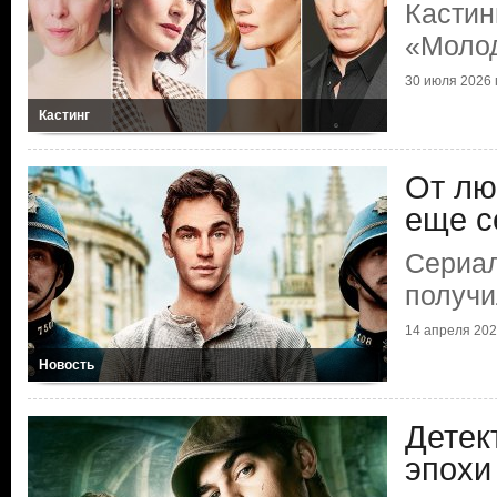
Кастин
«Моло
30 июля 2026 г
Кастинг
От лю
еще с
Сериа
получи
14 апреля 2026
Новость
Детек
эпохи