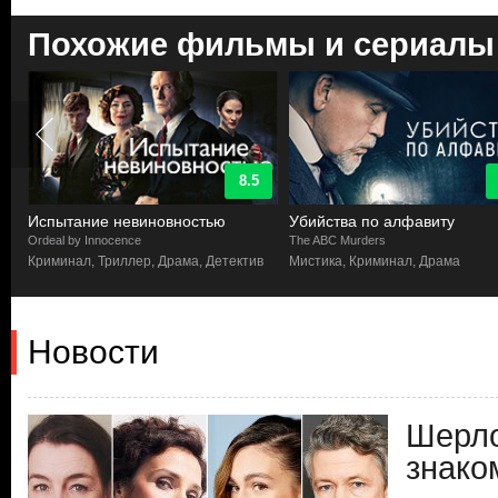
Похожие фильмы и сериалы
8.5
Испытание невиновностью
Убийства по алфавиту
Ordeal by Innocence
The ABC Murders
л
Криминал, Триллер, Драма, Детектив
Мистика, Криминал, Драма
Новости
Шерло
знако