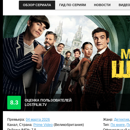
ОБЗОР СЕРИАЛА
ГИД ПО СЕРИЯМ
НОВОСТИ
ВИДЕ
ОЦЕНКА ПОЛЬЗОВАТЕЛЕЙ
8.3
LOSTFILM.TV
Премьера:
04 марта 2026
Жанр:
Детектив
Канал, Страна:
Prime Video
(Великобритания)
Тип:
По книге
,
П