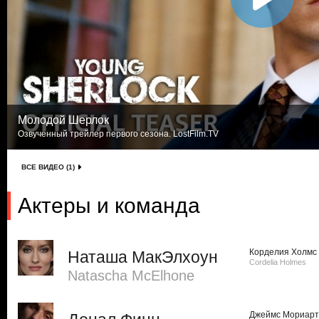
Молодой Шерлок
Озвученный трейлер первого сезона. LostFilm.TV
ВСЕ ВИДЕО (1)
Актеры и команда
Корделия Холмс
Наташа МакЭлхоун
Cordelia Holmes
Natascha McElhone
Джеймс Мориарт