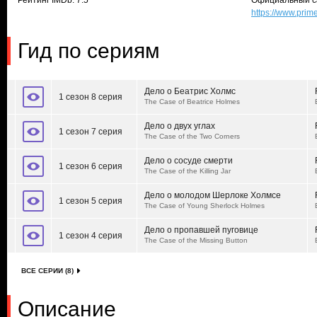
Рейтинг IMDb: 7.5
Официальный с
https://www.prim
Гид по сериям
Дело о Беатрис Холмс
1 сезон 8 серия
The Case of Beatrice Holmes
Дело о двух углах
1 сезон 7 серия
The Case of the Two Corners
Дело о сосуде смерти
1 сезон 6 серия
The Case of the Killing Jar
Дело о молодом Шерлоке Холмсе
1 сезон 5 серия
The Case of Young Sherlock Holmes
Дело о пропавшей пуговице
1 сезон 4 серия
The Case of the Missing Button
ВСЕ СЕРИИ (8)
Описание