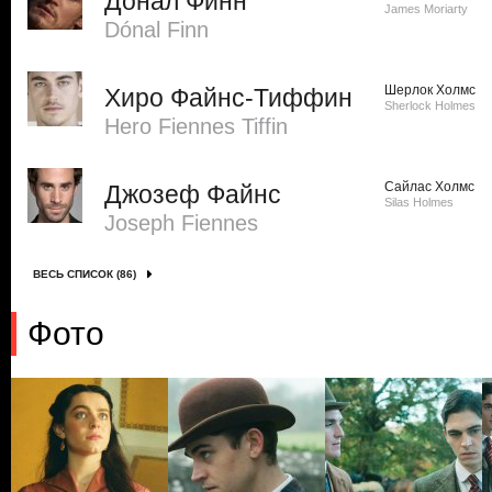
Донал Финн
James Moriarty
Dónal Finn
Шерлок Холмс
Хиро Файнс-Тиффин
Sherlock Holmes
Hero Fiennes Tiffin
Сайлас Холмс
Джозеф Файнс
Silas Holmes
Joseph Fiennes
ВЕСЬ СПИСОК (86)
Фото