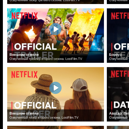
Внешние отмели
Бороуз
Озвученный трейлер второго сезона. LostFilm.TV
Озвученный т
Внешние отмели
Аватар: Ле
Озвученный тизер второго сезона. LostFilm.TV
Озвученный т