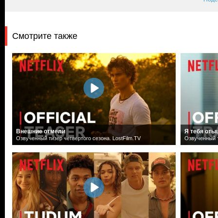
Смотрите также
Внешние отмели
Я тебя оты
Озвученный тизер четвертого сезона. LostFilm.TV
Озвученный т