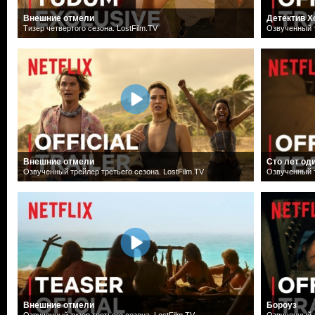
Внешние отмели
Детектив Х
Тизер четвертого сезона. LostFilm.TV
Озвученный т
Внешние отмели
Сто лет од
Озвученный трейлер третьего сезона. LostFilm.TV
Озвученный т
Внешние отмели
Бороуз
Озвученный тизер третьего сезона. LostFilm.TV
Озвученный т