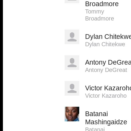
Broadmore
Tommy
Broadmore
Dylan Chitekw
Dylan Chitekwe
Antony DeGrea
Antony DeGreat
Victor Kazaroh
Victor Kazaroho
Batanai
Mashingaidze
Batanai