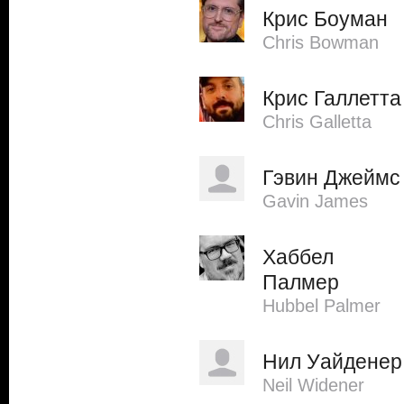
Крис Боуман
Chris Bowman
Крис Галлетта
Chris Galletta
Гэвин Джеймс
Gavin James
Хаббел
Палмер
Hubbel Palmer
Нил Уайденер
Neil Widener