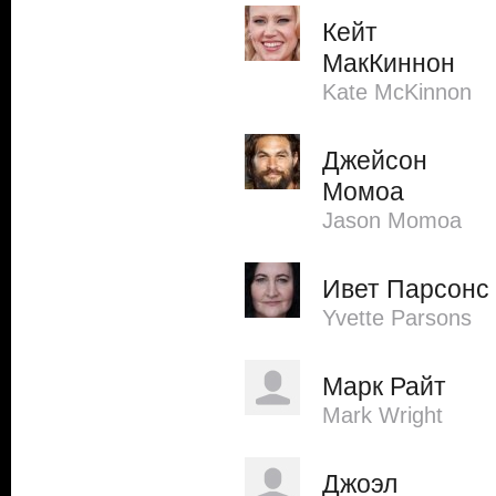
Кейт
МакКиннон
Kate McKinnon
Джейсон
Момоа
Jason Momoa
Ивет Парсонс
Yvette Parsons
Марк Райт
Mark Wright
Джоэл