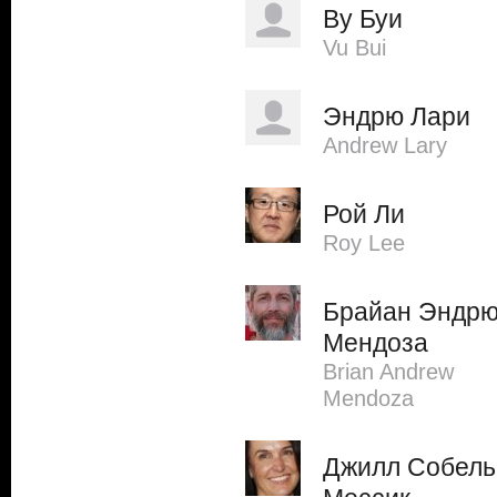
Ву Буи
Vu Bui
Эндрю Лари
Andrew Lary
Рой Ли
Roy Lee
Брайан Эндр
Мендоза
Brian Andrew
Mendoza
Джилл Собель