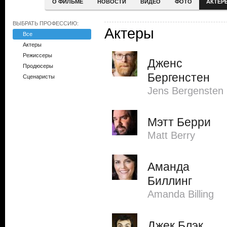
О ФИЛЬМЕ
НОВОСТИ
ВИДЕО
ФОТО
АКТЕР
ВЫБРАТЬ ПРОФЕССИЮ:
Актеры
Все
Актеры
Режиссеры
Дженс
Продюсеры
Бергенстен
Сценаристы
Jens Bergensten
Мэтт Берри
Matt Berry
Аманда
Биллинг
Amanda Billing
Джек Блэк