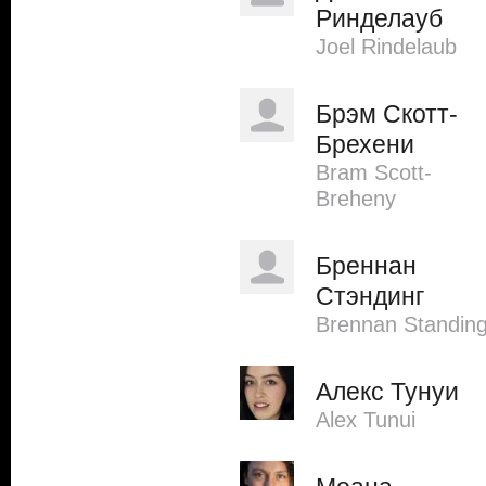
Ринделауб
Joel Rindelaub
Брэм Скотт-
Брехени
Bram Scott-
Breheny
Бреннан
Стэндинг
Brennan Standin
Алекс Тунуи
Alex Tunui