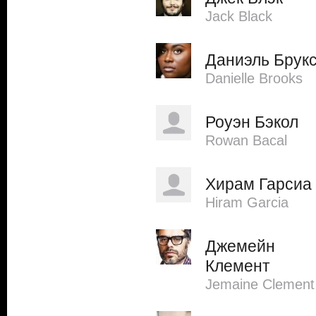
Jack Black
Даниэль Брук
Danielle Brooks
Роуэн Бэкол
Rowan Bacal
Хирам Гарсиа
Hiram Garcia
Джемейн
Клемент
Jemaine Clement