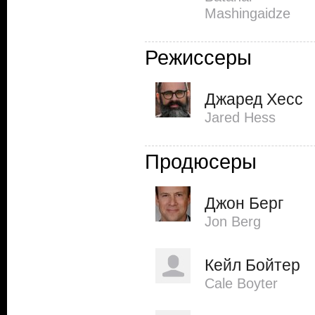
Mashingaidze
Режиссеры
Джаред Хесс
Jared Hess
Продюсеры
Джон Берг
Jon Berg
Кейл Бойтер
Cale Boyter