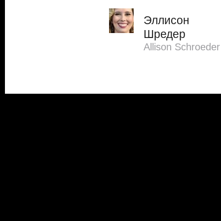
Эллисон
Шредер
Allison Schroeder