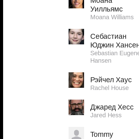
Моана
Уилльямс
Moana Williams
Себастиан
Юджин Хансе
Sebastian Eugen
Hansen
Рэйчел Хаус
Rachel House
Джаред Хесс
Jared Hess
Tommy