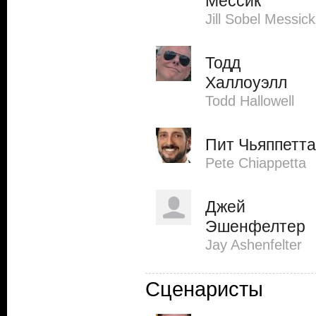
Мессик
Jill Sobel Messick
Тодд
Халлоуэлл
Todd Hallowell
Пит Чьяппетта
Pete Chiappetta
Джей
Эшенфелтер
Jay Ashenfelter
Сценаристы