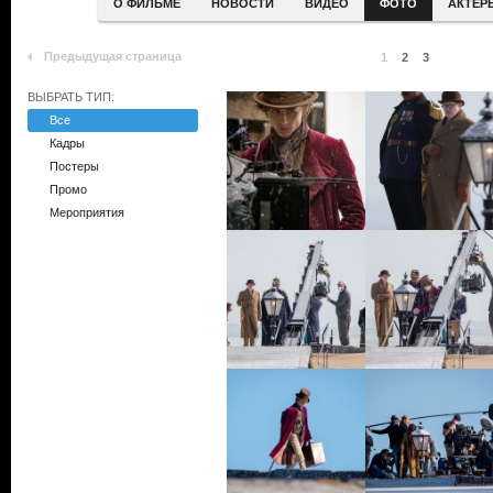
О ФИЛЬМЕ
НОВОСТИ
ВИДЕО
ФОТО
АКТЕР
Предыдущая страница
1
2
3
ВЫБРАТЬ ТИП:
Все
Кадры
Постеры
Промо
Мероприятия