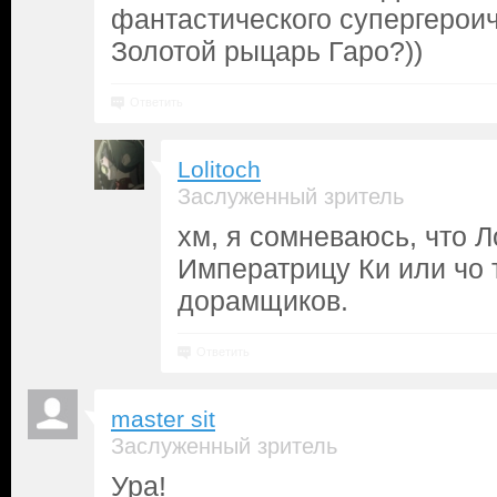
фантастического супергероич
Золотой рыцарь Гаро?))
Ответить
Lolitoch
Заслуженный зритель
хм, я сомневаюсь, что Л
Императрицу Ки или чо 
дорамщиков.
Ответить
master sit
Заслуженный зритель
Ура!