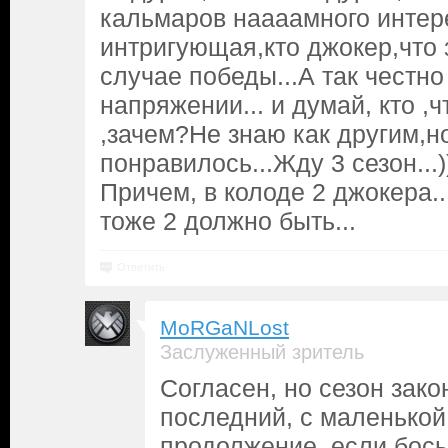
кальмаров наааамного интере
интригующая,кто джокер,что з
случае победы...А так честно
напряжении... и думай, кто ,ч
,зачем?Не знаю как другим,н
понравилось...Жду 3 сезон...)
Причем, в колоде 2 джокера..
тоже 2 должно быть...
Ответить
MoRGaNLost
Заслуженный зритель
Согласен, но сезон зако
последний, с маленькой
продолжение, если босы