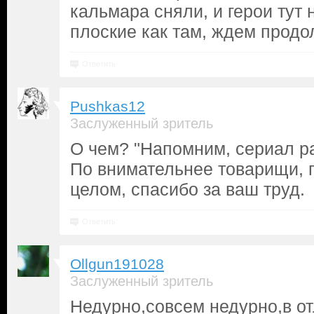
кальмара сняли, и герои тут 
плоские как там, ждем прод
Ответить
Pushkas12
Заслуженный зритель
О чем? "Напомним, сериал ра
По внимательнее товарищи, п
целом, спасибо за ваш труд.
Ответить
Ollgun191028
Заслуженный зритель
Недурно,совсем недурно,в от