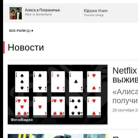
Алиса в Пограничье
Юдзуха Усаги
Alice in Borderland
Yuzuha Usagi
ВСЕ РОЛИ (1)
Новости
Netfli
выжи
«Алиса
получи
28 сентября 20
Фото/Видео