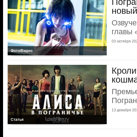
Погра
новый
Озвуче
главы 
03 октября 202
Фото/Видео
Кроли
кошм
Премье
Погран
13 декабря 202
Статья