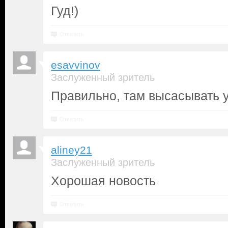
Гуд!)
Ответить
esavvinov
Заслуженный зритель
Правильно, там высасывать 
Ответить
aliney21
Заслуженный зритель
Хорошая новость
Ответить