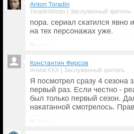
Anton Toradin
|
ToradinWodo
Заслуженный зритель
пора. сериал скатился явно 
на тех персонажах уже.
Ответить
Константин Фирсов
|
AristarXXX
Заслуженный зритель
Я посмотрел сразу 4 сезона 
первый раз. Если честно - р
был только первый сезон. Д
накатанной смотрелось. Пра
Ответить