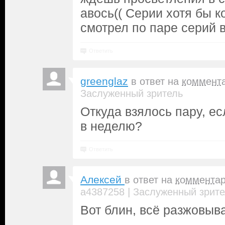
авось(( Серии хотя бы ко
смотрел по паре серий в
Ответить
greenglaz
в ответ на
коммент
Заслуженный зритель
Откуда взялось пару, е
в неделю?
Ответить
Алексей
в ответ на
коммента
|
a4387258
Заслуженный зрите
Вот блин, всё разжовыват