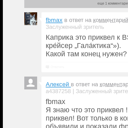
еще 1 комментари
fbmax
в ответ на
комментари
Заслуженный зритель
Каприка это приквел к 
кре́йсер „Гала́ктика“»).
Какой там конец нужен?
Ответить
Алексей
в ответ на
коммента
|
a4387258
Заслуженный зрите
fbmax
Я знаю что это приквел !
приквел! Вот только в к
объявили и показали фр