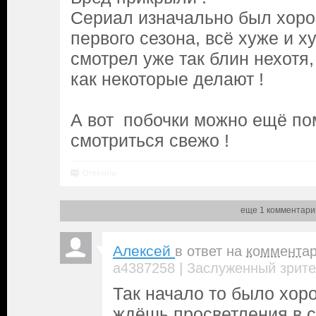
Сериал изначально был хоро
первого сезона, всё хуже и х
смотрел уже так блин нехотя,
как некоторые делают !
А вот побочки можно ещё по
смотриться свежо !
Ответить
еще 1 комментари
Алексей
в ответ на
коммента
|
a4387258
Заслуженный зрите
Так начало то было хор
ждёшь просветления в с