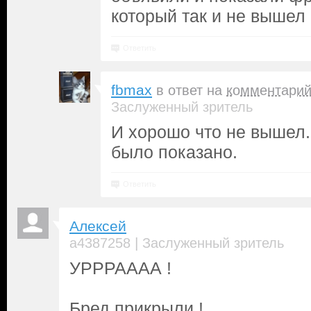
который так и не вышел 
Ответить
fbmax
в ответ на
комментари
Заслуженный зритель
И хорошо что не вышел.
было показано.
Ответить
Алексей
|
a4387258
Заслуженный зритель
УРРРАААА !
Бред прикрыли !