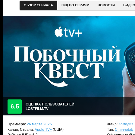
ОБЗОР СЕРИАЛА
ГИД ПО СЕРИЯМ
НОВОСТИ
ВИДЕ
ОЦЕНКА ПОЛЬЗОВАТЕЛЕЙ
6.5
LOSTFILM.TV
Премьера:
26 марта 2025
Жанр:
Комедия
Канал, Страна:
Apple TV+
(США)
Тип:
Спин-офф