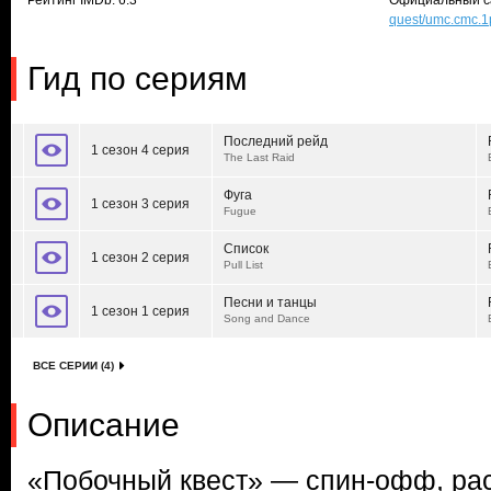
Рейтинг IMDb: 6.3
Официальный с
quest/umc.cmc.1
Гид по сериям
Последний рейд
1 сезон 4 серия
The Last Raid
Фуга
1 сезон 3 серия
Fugue
Список
1 сезон 2 серия
Pull List
Песни и танцы
1 сезон 1 серия
Song and Dance
ВСЕ СЕРИИ (4)
Описание
«Побочный квест» — спин-офф, р