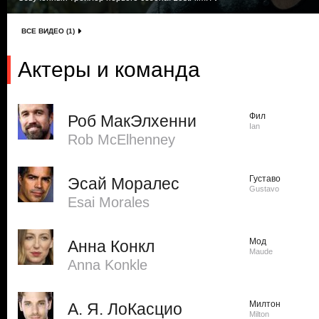
ВСЕ ВИДЕО (1)
Актеры и команда
Фил
Роб МакЭлхенни
Ian
Rob McElhenney
Густаво
Эсай Моралес
Gustavo
Esai Morales
Мод
Анна Конкл
Maude
Anna Konkle
Милтон
А. Я. ЛоКасцио
Milton