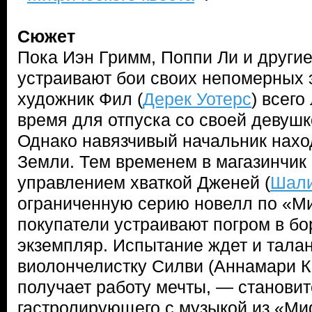
Сюжет
Пока Иэн Гримм, Поппи Ли и другие
устраивают бои своих непомерных 
художник Фил (
Дерек Уотерс
) всего
время для отпуска со своей девушк
Однако навязчивый начальник нахо
Земли. Тем временем в магазинчик
управлением хваткой Дженей (
Шали
ограниченную серию новелл по «Ми
покупатели устраивают погром в бо
экземпляр. Испытание ждет и тала
виолончелистку Силви (Аннамари К
получает работу мечты, — становит
гастролирующего с музыкой из «Ми