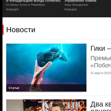
В Филадельфии всегда солнечно
Управление гневом
It's Always Sunny in Philadelphia
Anger Management
Комедия
Комедия
Новости
Гики 
Премь
«Побоч
31 марта 2025 
Статья
Два к