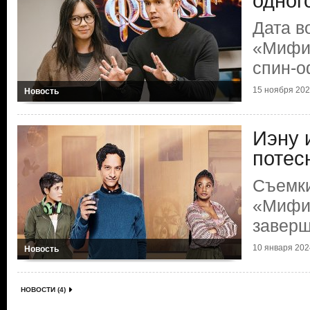
одног
Дата в
«Мифич
спин-
15 ноября 2024
Новость
Иэну 
потес
Съемк
«Мифич
завер
10 января 2024
Новость
НОВОСТИ (4)