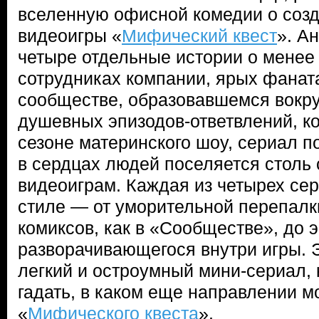
вселенную офисной комедии о соз
видеоигры «
Мифический квест
». А
четыре отдельные истории о менее
сотрудниках компании, ярых фаната
сообществе, образовавшемся вокру
душевных эпизодов-ответвлений, к
сезоне материнского шоу, сериал п
в сердцах людей поселяется столь 
видеоиграм. Каждая из четырех се
стиле — от уморительной перепал
комиксов, как в «Сообществе», до 
разворачивающегося внутри игры. 
легкий и остроумный мини-сериал, 
гадать, в каком еще направлении м
«
Мифического квеста
».