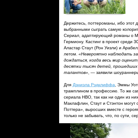
Держитесь, поттероманы, ибо этот
выбранными сыграть самую колоритн
Сериал, адаптирующий романы о Ма
Гермиону. Кастинг в проект среди 
Аластар Стаут (Рон Уизли) и Арабе
летом.
«Невероятно наблюдать за
дождаться, когда весь мир оцени
десятки тысяч детей, прошедших
талантов»
, — заявили шоураннер
Для
Дэниэла Рэдклиффа
, Эммы Уо
трамплином в профессию. То же са
сериала HBO, так как ни один из ни
Маклафлин, Стаут и Стэнтон могут 
Поттера», выросших вместе с героя
только не забывать, что, по сути, 