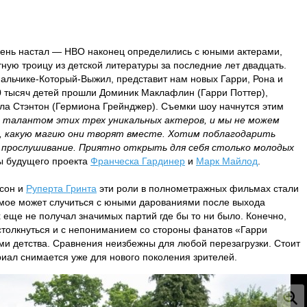
 день настал — HBO наконец определились с юными актерами,
ую троицу из детской литературы за последние лет двадцать.
льчике-Который-Выжил, представит нам новых Гарри, Рона и
30 тысяч детей прошли Доминик Маклафлин (Гарри Поттер),
лла Стэнтон (Гермиона Грейнджер). Съемки шоу начнутся этим
 талантом этих трех уникальных актеров, и мы не можем
т, какую магию они творят вместе. Хотим поблагодарить
 прослушивание. Приятно открыть для себя столько молодых
ы будущего проекта
Франческа Гардинер
и
Марк Майлод
.
тсон и
Руперта Гринта
эти роли в полнометражных фильмах стали
мое может случиться с юными дарованиями после выхода
х еще не получал значимых партий где бы то ни было. Конечно,
столкнуться и с непониманием со стороны фанатов «Гарри
ми детства. Сравнения неизбежны для любой перезагрузки. Стоит
сериал снимается уже для нового поколения зрителей.