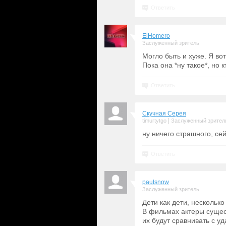
Ответить
ElHomero
Заслуженный зритель
Могло быть и хуже. Я во
Пока она *ну такое*, но к
Ответить
Скучная Серея
|
timurtytgo
Заслуженный зрител
ну ничего страшного, се
Ответить
paulsnow
Заслуженный зритель
Дети как дети, несколько
В фильмах актеры сущест
их будут сравнивать с 