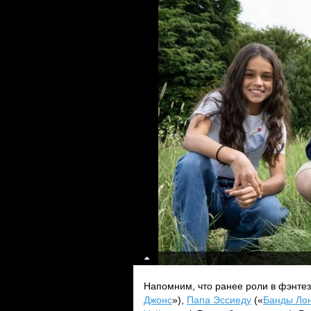
Напомним, что ранее роли в фэнте
Джонс
»),
Папа Эссиеду
(«
Банды Ло