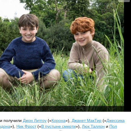
зи получили
Джон Литгоу
(«
Корона
»),
Джанет МакТир
(«
Джессика
ндона
»),
Ник Фрост
(«
В пустыне смерти
»),
Люк Таллон
и
Пол