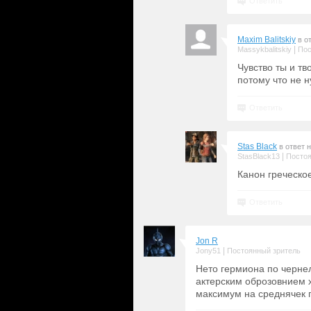
Ответить
Maxim Balitskiy
в о
|
Massykbalitskiy
Пос
Чувство ты и тв
потому что не н
Ответить
Stas Black
в ответ 
|
StasBlack13
Постоя
Канон греческое
Ответить
Jon R
|
Jony51
Постоянный зритель
Нето гермиона по чернела
актерским оброзовнием 
максимум на среднячек 