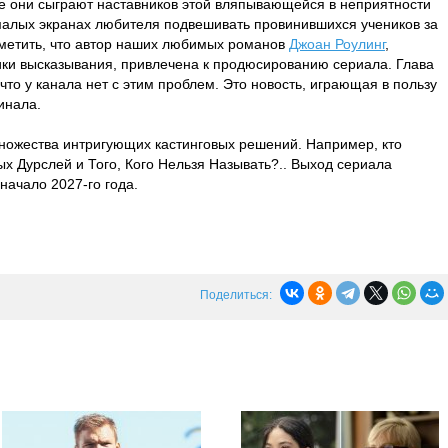
е они сыграют наставников этой вляпывающейся в неприятности
малых экранах любителя подвешивать провинившихся учеников за
тметить, что автор наших любимых романов
Джоан Роулинг
,
ики высказывания, привлечена к продюсированию сериала. Глава
что у канала нет с этим проблем. Это новость, играющая в пользу
инала.
ножества интригующих кастинговых решений. Например, кто
 Дурслей и Того, Кого Нельзя Называть?.. Выход сериала
начало 2027-го года.
Поделиться: