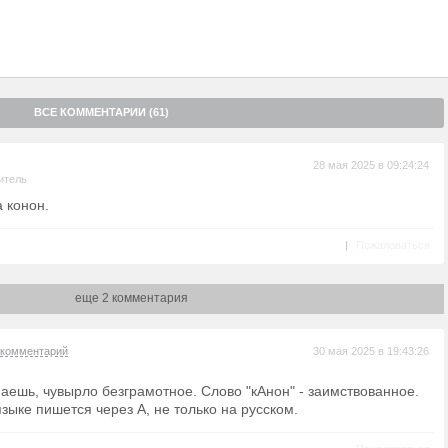
ВСЕ КОММЕНТАРИИ (61)
28 мая 2025 в 09:24:24
итель
 конон.
|
Пожаловаться
еще 2 комментария
комментарий
30 мая 2025 в 19:43:26
наешь, чувырло безграмотное. Слово "кАнон" - заимствованное.
зыке пишется через А, не только на русском.