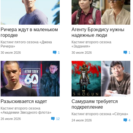
Ричера ждут в маленьком
Агенту Брэндису нужны
городке
надежные люди
Кастинг пятого сезона «Джека
Кастинг второго сезона
Ричера»
«Задания»
30 июля 2026
1
30 июля 2026
1
Разыскивается кадет
Самураям требуется
подкрепление
Кастинг второго сезона
«Академии Звездного флота»
Кастинг второго сезона «Сёгуна»
26 июля 2026
12
24 июля 2026
4