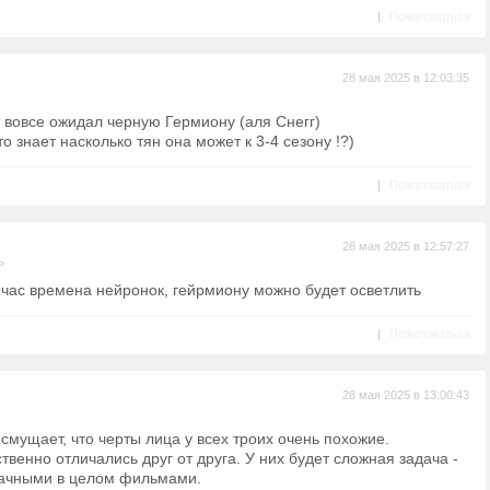
|
Пожаловаться
28 мая 2025 в 12:03:35
т вовсе ожидал черную Гермиону (аля Снегг)
то знает насколько тян она может к 3-4 сезону !?)
|
Пожаловаться
28 мая 2025 в 12:57:27
ь
йчас времена нейронок, гейрмиону можно будет осветлить
|
Пожаловаться
28 мая 2025 в 13:00:43
 смущает, что черты лица у всех троих очень похожие.
венно отличались друг от друга. У них будет сложная задача -
удачными в целом фильмами.