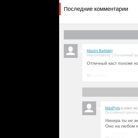
Последние комментарии
Maxim Balitskiy
|
Massykbalitskiy
Постоянный зр
Отличный каст похоже на
Ответить
MaxPyro
в ответ на
Постоянный зритель
Нихера ты не з
Оно на любом я