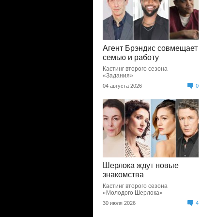
Агент Брэндис совмещает
семью и работу
Кастинг второго сезона
«Задания»
04 августа 2026
0
Шерлока ждут новые
знакомства
Кастинг второго сезона
«Молодого Шерлока»
30 июля 2026
4