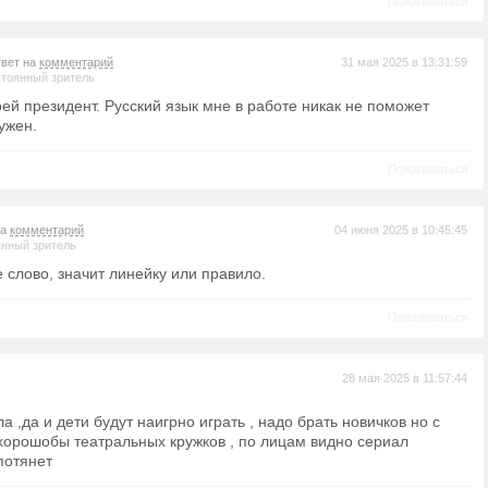
Пожаловаться
твет на
комментарий
31 мая 2025 в 13:31:59
тоянный зритель
оей президент. Русский язык мне в работе никак не поможет
ужен.
Пожаловаться
на
комментарий
04 июня 2025 в 10:45:45
нный зритель
 слово, значит линейку или правило.
Пожаловаться
28 мая 2025 в 11:57:44
 ,да и дети будут наигрно играть , надо брать новичков но с
хорошобы театральных кружков , по лицам видно сериал
потянет