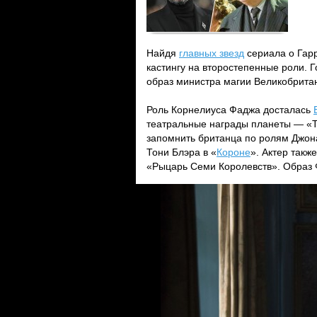
Найдя
главных звезд
сериала о Гарр
кастингу на второстепенные роли. 
образ министра магии Великобрита
Роль Корнелиуса Фаджа досталась
театральные награды планеты — «Т
запомнить британца по ролям Джон
Тони Блэра в «
Короне
». Актер такж
«Рыцарь Семи Королевств». Образ 