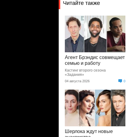
Читайте также
Агент Брэндис совмещает
семью и работу
Кастинг второго сезона
«Задания»
04 августа 2026
0
Шерлока ждут новые