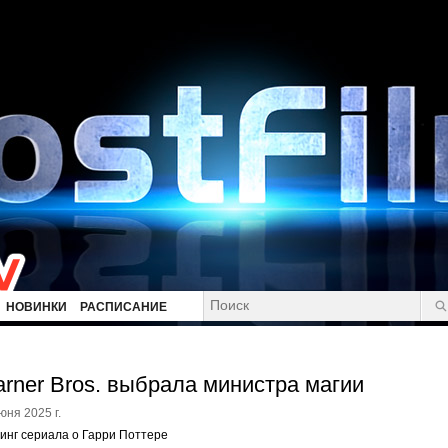
НОВИНКИ
РАСПИСАНИЕ
rner Bros. выбрала министра магии
юня 2025 г.
инг сериала о Гарри Поттере