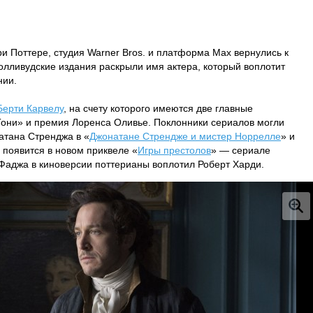
и Поттере, студия Warner Bros. и платформа Max вернулись к
Голливудские издания раскрыли имя актера, который воплотит
нии.
Берти Карвелу
, на счету которого имеются две главные
они» и премия Лоренса Оливье. Поклонники сериалов могли
атана Стренджа в «
Джонатане Стрендже и мистер Норрелле
» и
е появится в новом приквеле «
Игры престолов
» — сериале
Фаджа в киноверсии поттерианы воплотил Роберт Харди.