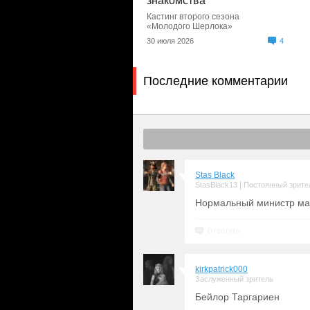
знакомства
Кастинг второго сезона
«Молодого Шерлока»
30 июля 2026
4
Последние комментарии
Stas Black
|
StasBlack13
Постоянный зрите
Нормальный министр ма
Ответить
kirkpatrick000
Заслуженный зритель
Бейлор Таргариен