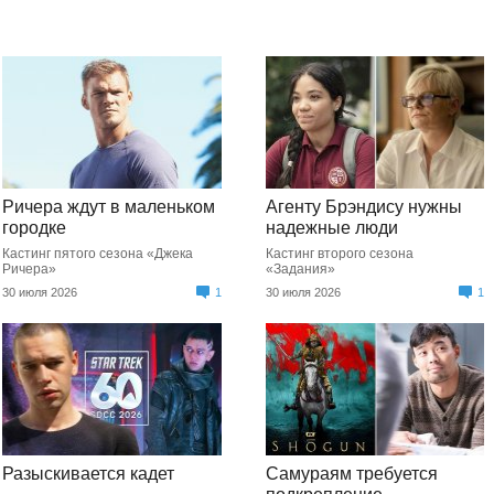
Ричера ждут в маленьком
Агенту Брэндису нужны
городке
надежные люди
Кастинг пятого сезона «Джека
Кастинг второго сезона
Ричера»
«Задания»
30 июля 2026
1
30 июля 2026
1
Разыскивается кадет
Самураям требуется