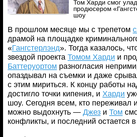
Том Харди смог улад
продюсером «Гангст
шоу
В прошлом месяце мы с трепетом
драмой на площадке криминальног
«
Гангстерлэнд
». Тогда казалось, 
звездой проекта
Томом Харди
и пр
Баттеруортом
разногласия неприми
опаздывал на съемки и даже срывал
с этим мириться. К концу работы н
достигло точки кипения, и
Харди
уж
шоу. Сегодня всем, кто переживал и
можно выдохнуть —
Джез
и
Том
смо
конфликты, и последний остается в