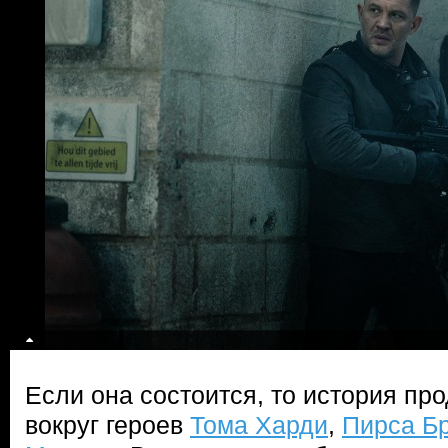
Если она состоится, то история пр
вокруг героев
Тома Харди
,
Пирса Б