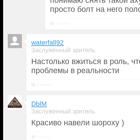
понимаю снять такой ах
просто болт на него пол
Ответить
waterfall92
Заслуженный зритель
Настолько вжиться в роль, чт
проблемы в реальности
Ответить
DblM
Заслуженный зритель
Красиво навели шороху )
Ответить