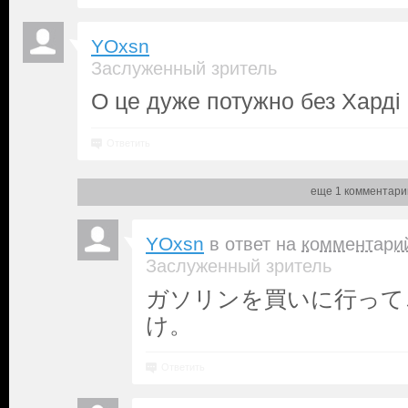
YOxsn
Заслуженный зритель
О це дуже потужно без Харді 
Ответить
еще 1 комментари
YOxsn
в ответ на
комментари
Заслуженный зритель
ガソリンを買いに行って
け。
Ответить