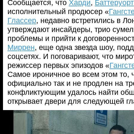
Сообщается, что
Харди
,
Баттеруорт
исполнительный продюсер «
Гангст
Глассер
, недавно встретились в Ло
утверждают инсайдеры, трио сумел
проблемы и прийти к договореннос
Миррен
, еще одна звезда шоу, под
соцсетях. И поговаривают, что мир
режиссер первых эпизодов «
Гангст
Самое ироничное во всем этом то, 
официально так и не продлен на тр
конфликтующим удалось найти общи
открывает двери для следующей гл