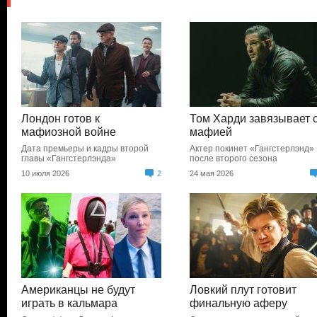
Лондон готов к
Том Харди завязывает 
мафиозной войне
мафией
Дата премьеры и кадры второй
Актер покинет «Гангстерлэнд»
главы «Гангстерлэнда»
после второго сезона
10 июля 2026
2
24 мая 2026
Американцы не будут
Ловкий плут готовит
играть в кальмара
финальную аферу