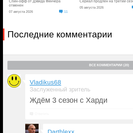
Спин-офф от Дэвида Финчера
Сериал продлен на третий сез
отменен
05 августа 2026
07 августа 2026
11
Последние комментарии
ВСЕ КОММЕНТАРИИ (20)
Vladikus68
Заслуженный зритель
Ждём 3 сезон с Харди
Ответить
Darthlexx