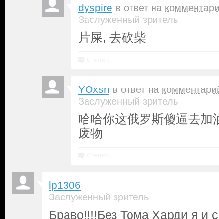
dyspire
в ответ на
комментар
Заслуженный зритель
片屎, 去砍柴
Ответить
YOxsn
в ответ на
комментари
Заслуженный зритель
哈哈你这俄罗斯傻逼去加
废物
Ответить
lp1306
Заслуженный зритель
Браво!!!!Без Тома Харди я и 