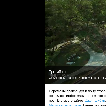
Третий глаз
Озвученный тизер ко 2 сезону. LostFilm.T
Перемены произойдут и по ту стор
появилась информация о том, что 
пост. Его место займет
Джон Шибан
Мелиссе Бернштейн
. Ранее они вм