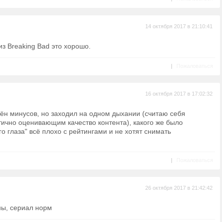
14 октября 2017 в 21:10:41
з Breaking Bad это хорошо.
|
Пожаловаться
16 октября 2017 в 17:02:32
ён минусов, но заходил на одном дыхании (считаю себя
тично оценивающим качество контента), какого же было
го глаза" всё плохо с рейтингами и не хотят снимать
|
Пожаловаться
26 октября 2017 в 21:42:42
ны, сериал норм