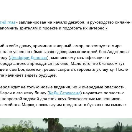
тий глаз
» запланирован на начало декабря, и руководство онлайн-
апомнить зрителям о проекте и подогреть их интерес к
ий в себе драму, криминал и черный юмор, повествует о мире
 вполне успешно обманывают доверчивых жителей Лос-Анджелеса.
рду (
Джеффри Донован
), сменившему квалификацию и
ороде ангелов приходится нелегко. Мало того что бизнесом тут
е и сам Бог, кажется, решил сыграть с героем злую шутку. После
ле начинает видеть будущее.
героя ждут не только новые видения, но и очередные опасности.
арли и его жену Линду (
КаДи Стрикленд
) научиться полностью
ло непростой задачей для этих двух безжалостных мошенников.
 семейства Маркс, поскольку им предстоит в буквальном смысле