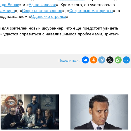
 да Винчи
» и «
Ад на колесах
». Кроме того, он участвовал в
вампира
», «
Сверхъестественное
», «
Секретные материалы
», а
под названием «
Одинокие стрелки
».
 для зрителей новый шоураннер, что еще предстоит увидеть
» удастся справиться с навалившимися проблемами, зрители
Поделиться: