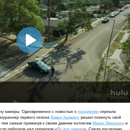
V
ону камеры. Одновременно с новостью о
продлении
сериала
шоураннер первого сезона
Дэвид Хаджинс
решил покинуть свой
, тем самым примкнув к своим давним коллегам
Марку Джонсону
и
есте работали над сериалом «
Во все тяжкие
». Среди последних