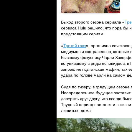
Выход второго сезона сериала «
Тре
сервиса Hulu решило, что пора бы н
предстоящим сериям.
«
Третий глаз
», органично сочетающ
медиумов и экстрасенсов, которые
Бывшему фокуснику Чарли Хэверфо
вступившему в ряды ясновидцев, в Г
заправляет цыганская мафия, так ещ
удара по голове Чарли на самом де
Судя по тизеру, в грядущем сезоне 
Неопределенное будущее заставит Ч
доверять друг другу, что всегда бы
Трудный период настанет и в жизни
лишиться дома.