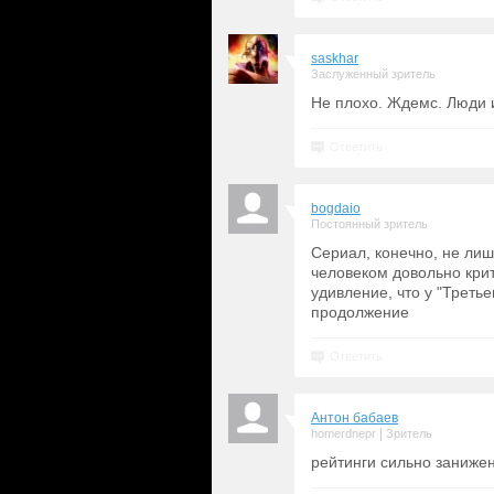
saskhar
Заслуженный зритель
Не плохо. Ждемс. Люди и
Ответить
bogdaio
Постоянный зритель
Сериал, конечно, не лиш
человеком довольно кри
удивление, что у "Третье
продолжение
Ответить
Антон бабаев
|
homerdnepr
Зритель
рейтинги сильно заниже