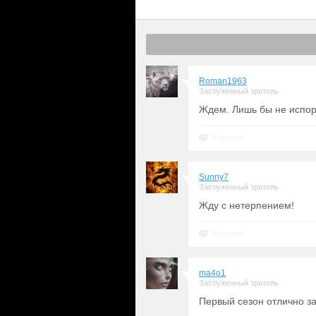
Roman1963
Заслуженный зритель
Ждем. Лишь бы не испор
Ответить
Sunny7
Заслуженный зритель
Жду с нетерпением!
Ответить
ma4o1
Заслуженный зритель
Первый сезон отлично з