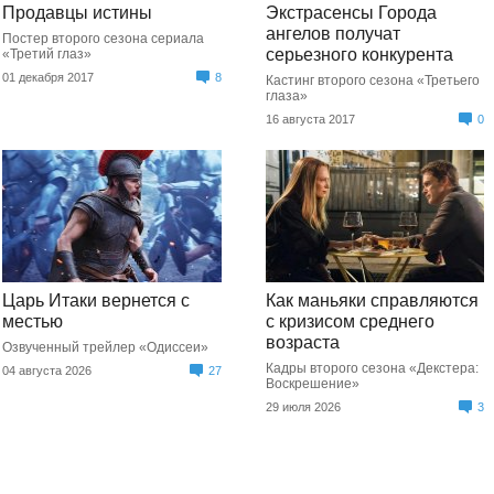
Продавцы истины
Экстрасенсы Города
ангелов получат
Постер второго сезона сериала
серьезного конкурента
«Третий глаз»
01 декабря 2017
8
Кастинг второго сезона «Третьего
глаза»
16 августа 2017
0
Царь Итаки вернется с
Как маньяки справляются
местью
с кризисом среднего
возраста
Озвученный трейлер «Одиссеи»
Кадры второго сезона «Декстера:
04 августа 2026
27
Воскрешение»
29 июля 2026
3