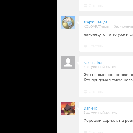
Ответить
Жорж Швецов
|
KOLOVRATungern
Заслуженны
наконец-то!! а то уже и с
Ответить
safecracker
Заслуженный зритель
Это не смешно: первая се
Кто придумал такое наз
Ответить
Danieljk
Заслуженный зритель
Хороший сериал, на ров
Ответить