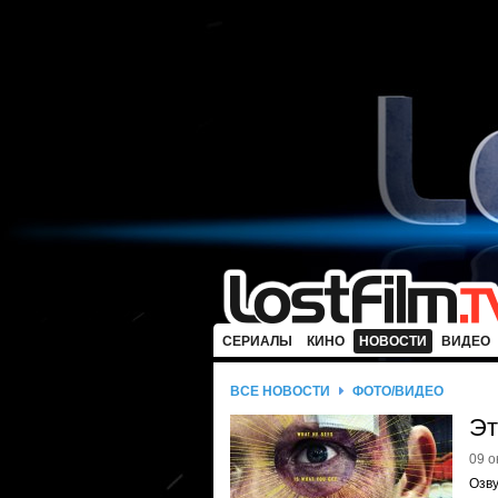
СЕРИАЛЫ
КИНО
НОВОСТИ
ВИДЕО
ВСЕ НОВОСТИ
ФОТО/ВИДЕО
Эт
09 о
Озву