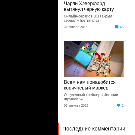
Чарли Хэверфорд
вытянул черную карту
Онлайн-сервис Hulu закрыл
сериал «Третий глаз»
31 января 2018
66
Всем нам понадобится
коричневый маркер
Озвученный трейлер «Истории
игрушек 5»
05 августа 2026
2
Последние комментарии