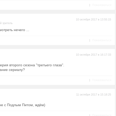
|
Пожаловаться
10 октября 2017 в 13:55:15
й зритель
мотреть нечего ...
|
Пожаловаться
10 октября 2017 в 16:17:33
рия второго сезона "третьего глаза".
вание сериалу?
|
Пожаловаться
11 октября 2017 в 15:18:25
не с Подлым Питом, ждём)
|
Пожаловаться