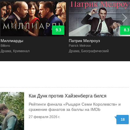
9.3
8.3
Миллиарды
Патрик Мелроуз
illions
Patrick Melrose
Драма, Криминал
Драма, Биографический
Как Дунк против Хайзенберга бился
Рейтинги финала «Рыцаря Семи Королевств» и
сражение фанатов за баллы на IMDb
27 февраля 2026 г.
18