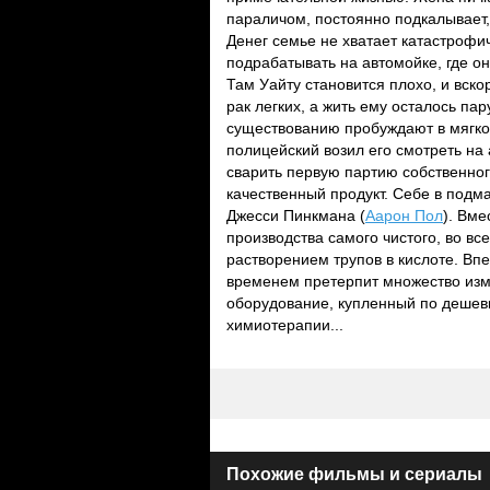
параличом, постоянно подкалывает,
Денег семье не хватает катастрофи
подрабатывать на автомойке, где о
Там Уайту становится плохо, и вско
рак легких, а жить ему осталось па
существованию пробуждают в мягкот
полицейский возил его смотреть на
сварить первую партию собственног
качественный продукт. Себе в подм
Джесси Пинкмана (
Аарон Пол
). Вме
производства самого чистого, во в
растворением трупов в кислоте. Впе
временем претерпит множество изме
оборудование, купленный по дешев
химиотерапии...
Похожие фильмы и сериалы