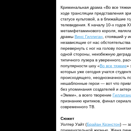
Криминальная драма «Во все тяжкие
ходе трансляции представления зри
статусе культовой, а в ближайшие г
телевидения. К началу 10-х годов X
метамфетаминового короля, являла
драмы
Винс Гиллиган
, стоявший у и
независящие от нас обстоятельства
перевернуть с ног на голову поняти
одной стороны, неизбежную деград
типичного лузера в уверенного, рас
популярности шоу «
Во все тяжкие
» 
которых уже сегодня учатся студен
происходящего, неоднозначность п
нешаблонные герои — вот что привл
без упоминания создателей и актер
«Эмми», а всего творение
Гиллиган
признанию критиков, финал сериала
современного ТВ.
Сюжет
Уолтер Уайт (
Брайан Крэнстон
) — з
примечательной жизнью. Жена пичк