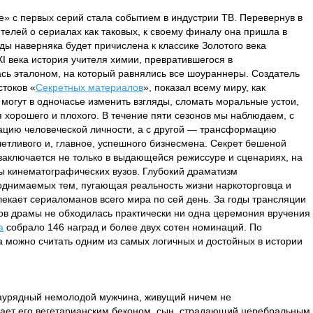
» с первых серий стала событием в индустрии ТВ. Перевернув в
телей о сериалах как таковых, к своему финалу она пришла в
оды наверняка будет причислена к классике Золотого века
XI века история учителя химии, превратившегося в
сь эталоном, на который равнялись все шоураннеры. Создатель
стоков «
Секретных материалов
», показал всему миру, как
 могут в одночасье изменить взгляды, сломать моральные устои,
я хорошего и плохого. В течение пяти сезонов мы наблюдаем, с
ацию человеческой личности, а с другой — трансформацию
четливого и, главное, успешного бизнесмена. Секрет бешеной
заключается не только в выдающейся режиссуре и сценариях, на
ты кинематографических вузов. Глубокий драматизм
однимаемых тем, пугающая реальность жизни наркоторговца и
екает сериаломанов всего мира по сей день. За годы трансляции
ов драмы не обходилась практически ни одна церемония вручения
а
собрало 146 наград и более двух сотен номинаций. По
 можно считать одним из самых логичных и достойных в истории
аурядный немолодой мужчина, живущий ничем не
ает его вегетарианским беконом, сын, страдающий церебральным