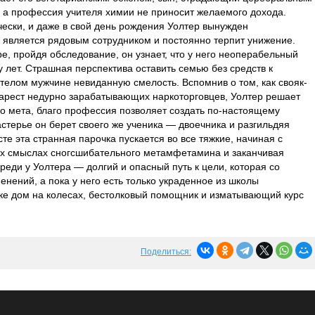
 а профессия учителя химии не приносит желаемого дохода.
чески, и даже в свой день рождения Уолтер вынужден
н является рядовым сотрудником и постоянно терпит унижение.
ре, пройдя обследование, он узнает, что у него неоперабельный
ру лет. Страшная перспектива оставить семью без средств к
елом мужчине невиданную смелость. Вспомнив о том, как свояк-
 арест недурно зарабатывающих наркоторговцев, Уолтер решает
о мета, благо профессия позволяет создать по-настоящему
астерье он берет своего же ученика — двоечника и разгильдяя
сте эта странная парочка пускается во все тяжкие, начиная с
сех смыслах сногсшибательного метамфетамина и заканчивая
реди у Уолтера — долгий и опасный путь к цели, которая со
нений, а пока у него есть только украденное из школы
ке дом на колесах, бестолковый помощник и изматывающий курс
Поделиться: