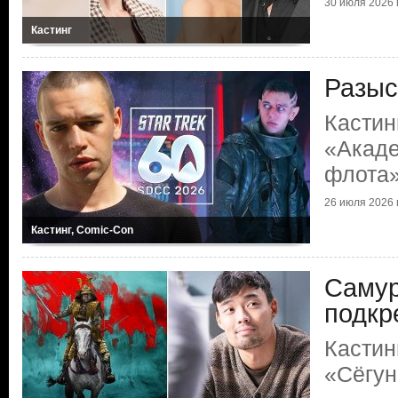
30 июля 2026 г
Кастинг
Разыс
Кастин
«Акаде
флота
26 июля 2026 г
Кастинг, Comic-Con
Самур
подкр
Кастин
«Сёгун