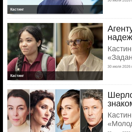
30 июля 2026 г
Кастинг
Агент
наде
Кастин
«Зада
30 июля 2026 г
Кастинг
Шерло
знако
Кастин
«Моло