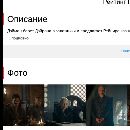
Рейтинг 
Описание
Дэймон берет Дэйрона в заложники и предлагает Рейнире казн
мертвым, чтобы добиться помазания. Узнав о том, что простые
…ПОДРОБНО
раздает еду вместе с Мисарией. Алисента не узнает Дэйрона,
Рейнире о захвате города Ормундом.
Поде
Фото