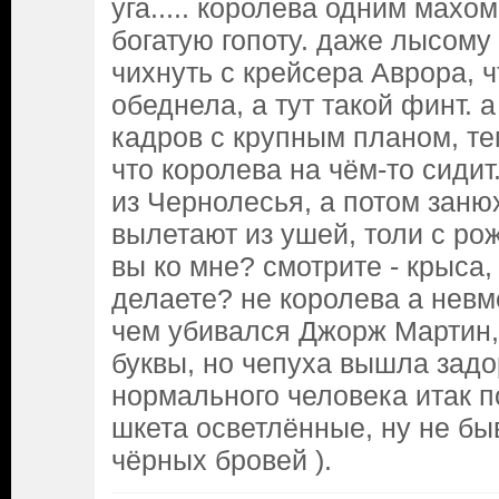
уга..... королева одним махо
богатую гопоту. даже лысому
чихнуть с крейсера Аврора, 
обеднела, а тут такой финт.
кадров с крупным планом, те
что королева на чём-то сиди
из Чернолесья, а потом занюх
вылетают из ушей, толи с рож
вы ко мне? смотрите - крыса, 
делаете? не королева а невм
чем убивался Джорж Мартин,
буквы, но чепуха вышла задор
нормального человека итак п
шкета осветлённые, ну не бы
чёрных бровей ).