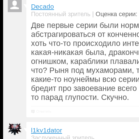
Decado
|
Постоянный зритель
Оценка серии: 
Две первые серии были норм
абстрагироваться от конченн
хоть что-то происходило инт
какая-никакая была, драконч
огнишком, караблики плавали 
что? Рыня под мухаморами, 
какие-то ноунеймы всю сери
бредит про завоевание всего 
то парад глупости. Скучно.
Ответить
l1kv1dator
Заслуженный зритель