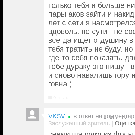
только тебя и больше н
пары аков зайти и накид
лет с сети я насмотрелс
вдоволь. по сути - не с
всегда ищет отдушину в
тебя тратить не буду. но
где-то себя показать. д
тебе дураку это пишу - 
и сново навалишь гору 
говна )
Ответить
VKSV
в ответ на
комментар
|
Заслуженный зритель
Оценка
сними шапочку из фольг