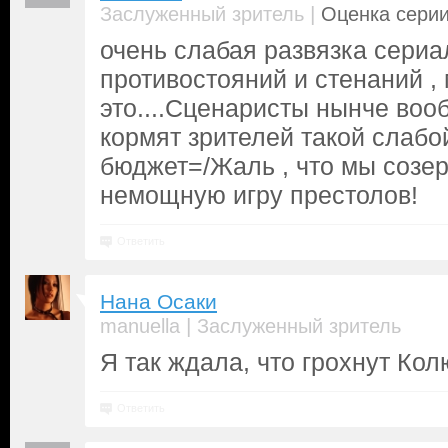
|
Заслуженный зритель
Оценка серии
очень слабая развязка сериа
противостояний и стенаний ,
это....Сценаристы нынче во
кормят зрителей такой слабо
бюджет=/Жаль , что мы созе
немощную игру престолов!
Ответить
Нана Осаки
|
manuella
Заслуженный зритель
Я так ждала, что грохнут Ко
Ответить