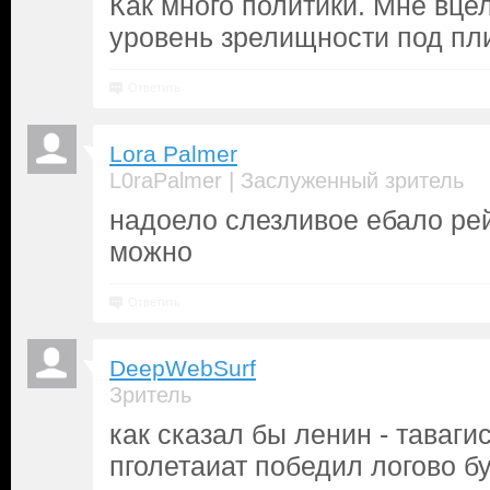
Как много политики. Мне вце
уровень зрелищности под пл
Ответить
Lora Palmer
|
L0raPalmer
Заслуженный зритель
надоело слезливое ебало ре
можно
Ответить
DeepWebSurf
Зритель
как сказал бы ленин - таваги
пголетаиат победил логово буг