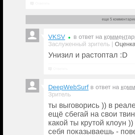
Ответить
еще 5 комментари
VKSV
в ответ на
комментар
|
Заслуженный зритель
Оценка
Унизил и растоптал :D
Ответить
DeepWebSurf
в ответ на
комм
Зритель
ты выговорись )) в реал
ещё сбегай на свои тви
какой ты крутой клоун )) 
себя показываешь - пов