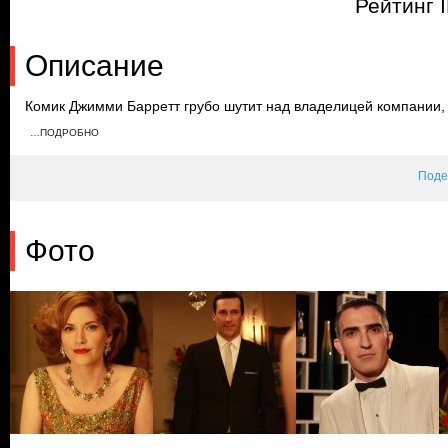
Рейтинг 
Описание
Комик Джимми Барретт грубо шутит над владелицей компании, в
чтобы заставить его извиниться. Тем временем на занятиях ве
…ПОДРОБНО
за Бэтти. Узнав о том, сколько получает другой сотрудник, Гар
Поде
Фото