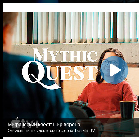
Мифический квест: Пир ворона
Озвученный трейлер второго сезона. LostFilm.TV