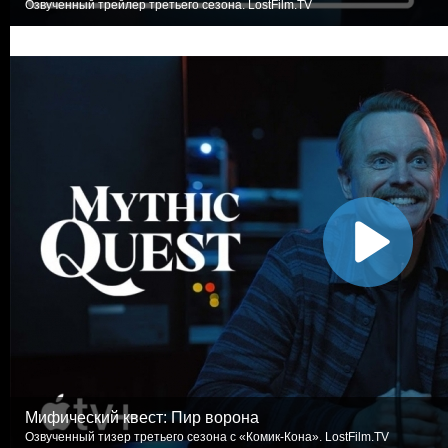
Озвученный трейлер третьего сезона. LostFilm.TV
Мифический квест: Пир ворона
Озвученный тизер третьего сезона с «Комик-Кона». LostFilm.TV