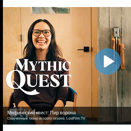
Мифический квест: Пир ворона
Озвученный тизер второго сезона. LostFilm.TV