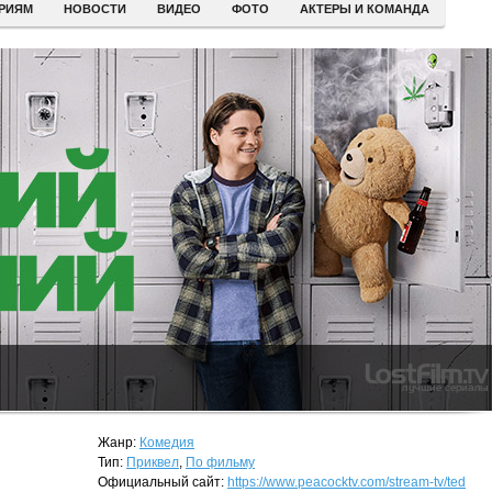
ЕРИЯМ
НОВОСТИ
ВИДЕО
ФОТО
АКТЕРЫ И КОМАНДА
Жанр:
Комедия
Тип:
Приквел
,
По фильму
Официальный сайт:
https://www.peacocktv.com/stream-tv/ted