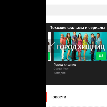
Похожие фильмы и сериалы
8.3
8.3
риканская семейка
Город хищниц
n Family
Cougar Town
E
йный, Комедия
Комедия
Новости