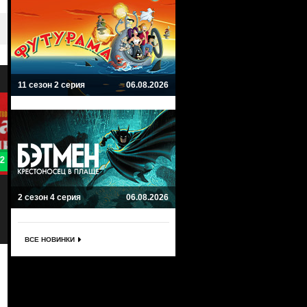
11 сезон 2 серия
06.08.2026
8.8
8
Орвилл
Человек будущего
The Orville
2 сезон 4 серия
06.08.2026
Future Man
Драма, Комедия, Фантастика
Фантастика, Комедия
ВСЕ НОВИНКИ