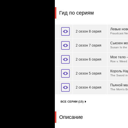
Гид по сериям
Левые нов
2 сезон 8 серия
Fraudcast N
Сьюзен мо
2 сезон 7 серия
Susan Is the
Мое тело 
2 сезон 6 серия
Roe v. Weed
Король На
2 сезон 5 серия
The Sword in
Пьяной ма
2 сезон 4 серия
The Mom's 
ВСЕ СЕРИИ (15)
Описание