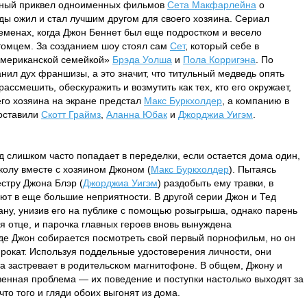
нный приквел одноименных фильмов
Сета Макфарлейна
о
ы ожил и стал лучшим другом для своего хозяина. Сериал
еменах, когда Джон Беннет был еще подростком и весело
томцем. За созданием шоу стоял сам
Сет
, который себе в
Американской семейкой»
Брэда Уолша
и
Пола Корригэна
. По
анил дух франшизы, а это значит, что титульный медведь опять
ассмешить, обескуражить и возмутить как тех, кто его окружает,
его хозяина на экране предстал
Макс Буркхолдер
, а компанию в
составили
Скотт Граймз
,
Аланна Юбак
и
Джорджиа Уигэм
.
д слишком часто попадает в переделки, если остается дома один,
колу вместе с хозяином Джоном (
Макс Буркхолдер
). Пытаясь
естру Джона Блэр (
Джорджиа Уигэм
) раздобыть ему травки, в
ают в еще большие неприятности. В другой серии Джон и Тед
ну, унизив его на публике с помощью розыгрыша, однако парень
я отце, и парочка главных героев вновь вынуждена
оде Джон собирается посмотреть свой первый порнофильм, но он
прокат. Используя поддельные удостоверения личности, они
 та застревает в родительском магнитофоне. В общем, Джону и
твенная проблема — их поведение и поступки настолько выходят за
то того и гляди обоих выгонят из дома.