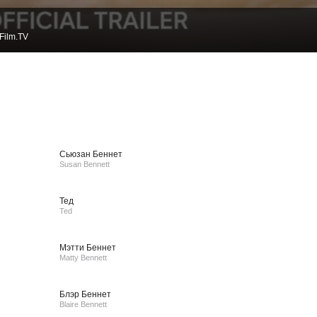
Film.TV
Сьюзан Беннет
Susan Bennett
Тед
Ted
Мэтти Беннет
Matty Bennett
Блэр Беннет
Blaire Bennett