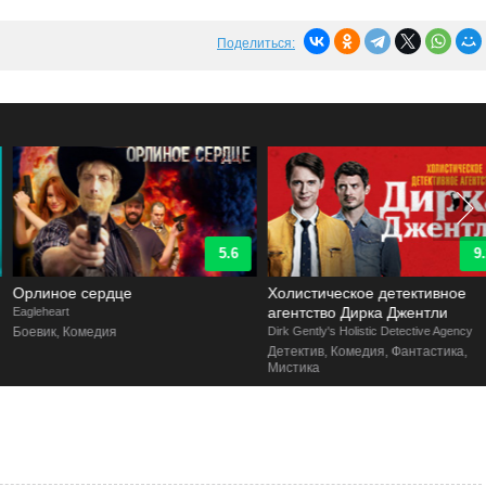
Поделиться:
5.6
9.2
Орлиное сердце
Холистическое детективное
агентство Дирка Джентли
agleheart
Боевик, Комедия
Dirk Gently's Holistic Detective Agency
Детектив, Комедия, Фантастика,
Мистика