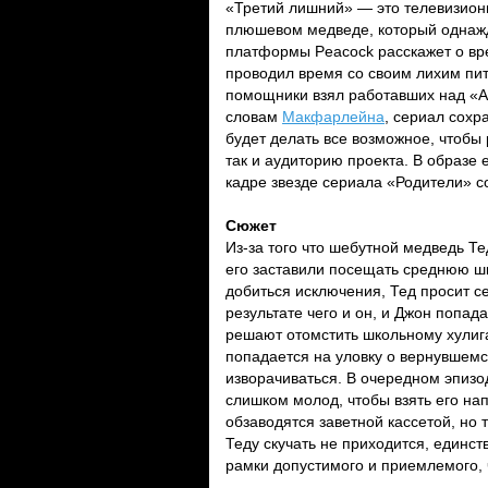
«Третий лишний» — это телевизио
плюшевом медведе, который однажд
платформы Peacock расскажет о вр
проводил время со своим лихим пи
помощники взял работавших над «
словам
Макфарлейна
, сериал сохр
будет делать все возможное, чтобы р
так и аудиторию проекта. В образе 
кадре звезде сериала «Родители» 
Сюжет
Из-за того что шебутной медведь Те
его заставили посещать среднюю ш
добиться исключения, Тед просит с
результате чего и он, и Джон попад
решают отомстить школьному хулига
попадается на уловку о вернувшемс
изворачиваться. В очередном эпиз
слишком молод, чтобы взять его на
обзаводятся заветной кассетой, но
Теду скучать не приходится, единс
рамки допустимого и приемлемого, ч