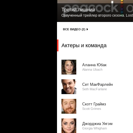
Третий лишний
Озвученный трейлер второго сезона. Lost
ВСЕ ВИДЕО (2)
Актеры и команда
Аланна Юбак
Alanna Ubach
Сет МакФарлейн
Seth MacFarlane
Скотт Граймз
Scott Grimes
Джорджиа Уигэм
Giorgia Whigham